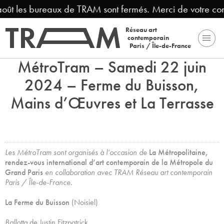
août les bureaux de TRAM sont fermés. Merci de votre co
Réseau art
contemporain
Paris / Île-de-France
MétroTram – Samedi 22 juin
2024 – Ferme du Buisson,
Mains d’Œuvres et La Terrasse
Les MétroTram sont organisés à l’occasion de
La Métropolitaine,
rendez-vous international d’art contemporain de la Métropole du
Grand Paris
en collaboration avec TRAM Réseau art contemporain
Paris / Île-de-France.
La Ferme du Buisson
(Noisiel)
Ballotta
de Justin Fitzpatrick