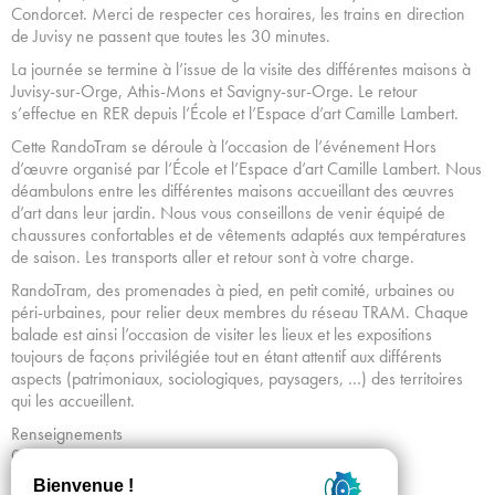
Condorcet. Merci de respecter ces horaires, les trains en direction
de Juvisy ne passent que toutes les 30 minutes.
La journée se termine à l’issue de la visite des différentes maisons à
Juvisy-sur-Orge, Athis-Mons et Savigny-sur-Orge. Le retour
s’effectue en RER depuis l’École et l’Espace d’art Camille Lambert.
Cette RandoTram se déroule à l’occasion de l’événement Hors
d’œuvre organisé par l’École et l’Espace d’art Camille Lambert. Nous
déambulons entre les différentes maisons accueillant des œuvres
d’art dans leur jardin. Nous vous conseillons de venir équipé de
chaussures confortables et de vêtements adaptés aux températures
de saison. Les transports aller et retour sont à votre charge.
RandoTram, des promenades à pied, en petit comité, urbaines ou
péri-urbaines, pour relier deux membres du réseau TRAM. Chaque
balade est ainsi l’occasion de visiter les lieux et les expositions
toujours de façons privilégiée tout en étant attentif aux différents
aspects (patrimoniaux, sociologiques, paysagers, …) des territoires
qui les accueillent.
Renseignements
01 53 34 64 43 / taxitram@tram-idf.fr