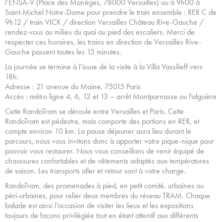
l’ÉNSA-V (Place des Manèges, 78000 Versailles) ou à 9h00 à
Saint-Michel Notre-Dame pour prendre le train ensemble : RER C de
9h12 / train VICK / direction Versailles Château Rive-Gauche /
rendez-vous au milieu du quai au pied des escaliers. Merci de
respecter ces horaires, les trains en direction de Versailles Rive-
Gauche passent toutes les 15 minutes.
La journée se termine à l’issue de la visite à la Villa Vassilieff vers
18h.
Adresse : 21 avenue du Maine, 75015 Paris
Accès : métro ligne 4, 6, 12 et 13 – arrêt Montparnasse ou Falguière
Cette RandoTram se déroule entre Versailles et Paris. Cette
RandoTram est pédestre, mais comporte des portions en RER, et
compte environ 10 km. La pause déjeuner aura lieu durant le
parcours, nous vous invitons donc à apporter votre pique-nique pour
pouvoir vous restaurer. Nous vous conseillons de venir équipé de
chaussures confortables et de vêtements adaptés aux températures
de saison. Les transports aller et retour sont à votre charge.
RandoTram, des promenades à pied, en petit comité, urbaines ou
péri-urbaines, pour relier deux membres du réseau TRAM. Chaque
balade est ainsi l’occasion de visiter les lieux et les expositions
toujours de façons privilégiée tout en étant attentif aux différents