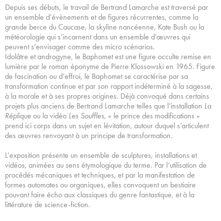
Depuis ses débuts, le travail de Bertrand Lamarche est traversé par
un ensemble d’évènements et de figures récurrentes, comme la
grande berce du Caucase, la skyline nancéenne, Kate Bush ou la
météorologie qui s’incarnent dans un ensemble d’œuvres qui
peuvent s’envisager comme des micro scénarios.
Idolâtre et androgyne, le Baphomet est une figure occulte remise en
lumière par le roman éponyme de Pierre Klossowski en 1965. Figure
de fascination ou d’effroi, le Baphomet se caractérise par sa
transformation continue et par son rapport indéterminé à la sagesse,
à la morale et à ses propres origines. Déjà convoqué dans certains
projets plus anciens de Bertrand Lamarche telles que l’installation
La
Réplique
ou la vidéo
Les Souffles
, « le prince des modifications »
prend ici corps dans un sujet en lévitation, autour duquel s’articulent
des œuvres renvoyant à un principe de transformation.
L’exposition présente un ensemble de sculptures, installations et
vidéos, animées au sens étymologique du terme. Par l’utilisation de
procédés mécaniques et techniques, et par la manifestation de
formes automates ou organiques, elles convoquent un bestiaire
pouvant faire écho aux classiques du genre fantastique, et à la
littérature de science-fiction.