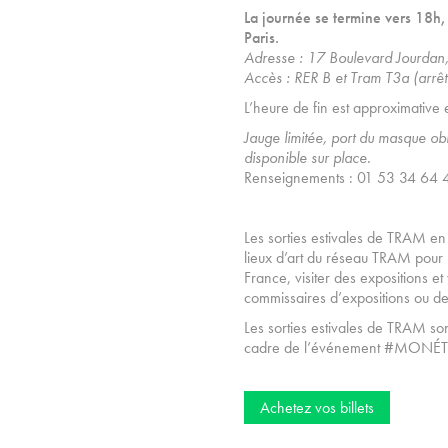
La journée se termine vers 18h, à
Paris.
Adresse : 17 Boulevard Jourdan
Accès : RER B et Tram T3a (arrêt 
L’heure de fin est approximative 
Jauge limitée, p
ort du masque obl
disponible sur place.
Renseignements : 01 53 34 64 43
Les sorties estivales de TRAM en
lieux d’art du réseau TRAM pour 
France, visiter des expositions e
commissaires d’expositions ou de
Les sorties estivales de TRAM so
cadre de l’événement #MON
Achetez vos billets