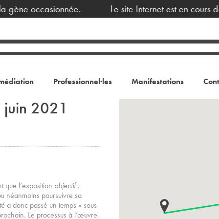
 gène occasionnée.
Le site Internet est en cours d
médiation
Professionnel·les
Manifestations
Cont
 juin 2021
t que l’exposition
objectif :
a pu néanmoins poursuivre sa
été
a donc passé un temps « sous
t prochain. Le processus à l’œuvre,