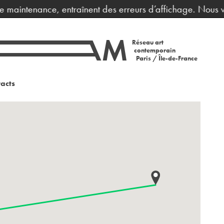
e maintenance, entraînent des erreurs d’affichage. Nous vo
Réseau art
contemporain
Paris / Île-de-France
acts