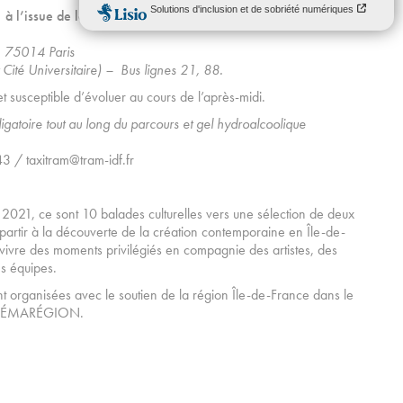
 l’issue de la visite à la Cité Internationale Universitaire de
, 75014 Paris
Cité Universitaire)
– Bus lignes 21, 88.
et susceptible d’évoluer au cours de l’après-midi.
igatoire tout au long du parcours et gel hydroalcoolique
 / taxitram@tram-idf.fr
 2021, ce sont 10 balades culturelles vers une sélection de deux
partir à la découverte de la création contemporaine en Île-de-
t vivre des moments privilégiés en compagnie des artistes, des
s équipes.
nt organisées avec le soutien de la région Île-de-France dans le
ÉTÉMARÉGION.