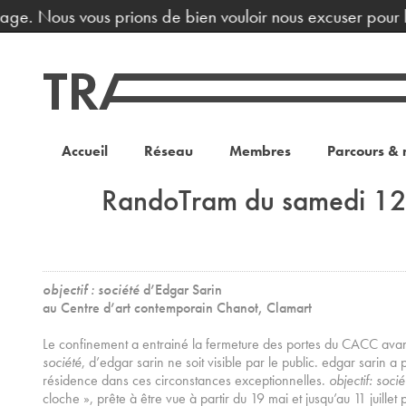
age. Nous vous prions de bien vouloir nous excuser pour la
Accueil
Réseau
Membres
Parcours & 
RandoTram du samedi 12
objectif : société
d’Edgar Sarin
au Centre d’art contemporain Chanot, Clamart
Le confinement a entrainé la fermeture des portes du CACC avan
société
, d’edgar sarin ne soit visible par le public. edgar sarin 
résidence dans ces circonstances exceptionnelles.
objectif: soci
cloche », prête à être vue à partir du 19 mai et jusqu’au 11 juille