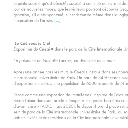
la petite société qu’est
objectif : société
a continué de vivre et de
jour de nouvelles traces, que les visiteurs pourront découvrir jus
gestation, s’il a été spontané, s’inscrit tout de même dans la logi
l’exposition de l’artiste.
(…)
La Cité sous le Ciel
Exposition du Cneai = dans le parc de la Cité Internationale Un
En présence de Nathalie Lacroix, co-directrice du cneai =
Après une année hors les murs le Cneai s’installe dans ses nouv
internationale universitaire de Paris. Un parc de 34 Hectares ouv
d’expositions insolites, une population de 6000 résidents de 51 na
Pensé comme une exposition de ‘manifestes’ inspirée de l’aide 
Bruno Latour dans son article « Imaginer les gestes-barrières cont
d’avant-crise » (AOC, mars 2020), le dispositif prend place sur
sein du parc de la Cité internationale universitaire de Paris, où so
artistes invités et des résidents de la Cité internationale universita