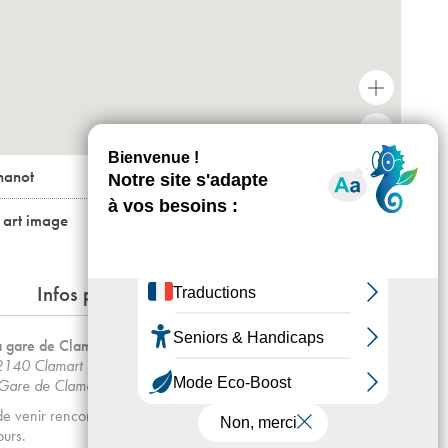
+
-
hanot
n art image
Infos pratiques
 gare de Clamart
92140 Clamart
t Gare de Clamart) – Bus lignes 59, 169, 394.
de venir rencontrer Mathilde et Sophie afin qu’elles notent votre
ours.