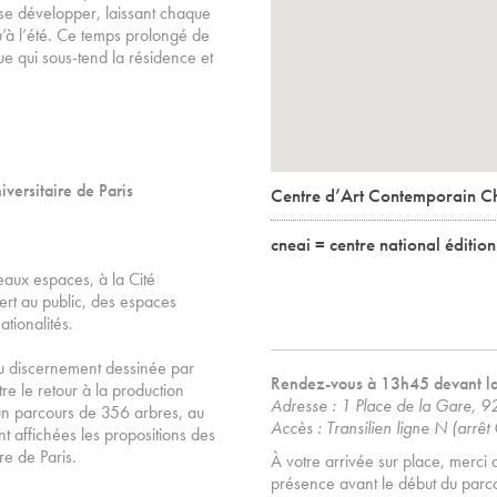
 se développer, laissant chaque
qu’à l’été. Ce temps prolongé de
que qui sous-tend la résidence et
iversitaire de Paris
Centre d’Art Contemporain C
cneai = centre national éditio
eaux espaces, à la Cité
ert au public, des espaces
tionalités.
au discernement dessinée par
Rendez-vous à 13h45 devant la
re le retour à la production
Adresse : 1 Place de la Gare, 
 un parcours de 356 arbres, au
Accès : Transilien ligne N (arrê
nt affichées les propositions des
ire de Paris.
À votre arrivée sur place, merci 
présence avant le début du parc