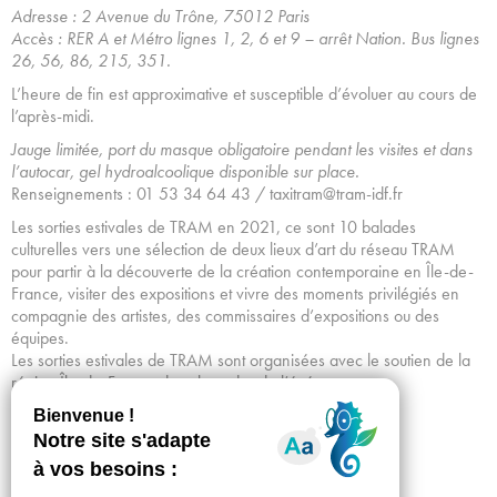
Adresse : 2 Avenue du Trône, 75012 Paris
Accès : RER A et Métro lignes 1, 2, 6 et 9 – arrêt Nation. Bus lignes
26, 56, 86, 215, 351.
L’heure de fin est approximative et susceptible d’évoluer au cours de
l’après-midi.
Jauge limitée, p
ort du masque obligatoire pendant les visites et dans
l’autocar, gel hydroalcoolique disponible sur place.
Renseignements : 01 53 34 64 43 / taxitram@tram-idf.fr
Les sorties estivales de TRAM en 2021, ce sont 10 balades
culturelles vers une sélection de deux lieux d’art du réseau TRAM
pour partir à la découverte de la création contemporaine en Île-de-
France, visiter des expositions et vivre des moments privilégiés en
compagnie des artistes, des commissaires d’expositions ou des
équipes.
Les sorties estivales de TRAM sont organisées avec le soutien de la
région Île-de-France dans le cadre de l’événement
#MONÉTÉMARÉGION.
Achetez vos billets