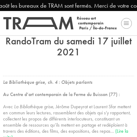
 août les bureaux de TRAM sont fermés. Merci de votre co
Réseau art
contemporain
Paris / Île-de-France
RandoTram du samedi 17 juillet
2021
La Bibliothèque grise, ch. 4 : Objets parlants
Au Centre d’art contemporain de la Ferme du Buisson (77) :
Avec
La Bibliothèque grise
, Jérôme Dupeyrat et Laurent Sfar mettent
en commun leurs lectures, rassemblent des objets qui s’y rapportent,
collectent les propos de différents interlocuteurs, constituant un
ensemble de ressources qu’ils mettent en partage et redéploient à
travers des éditions, des films, des expositions, des repas…
(Lire la