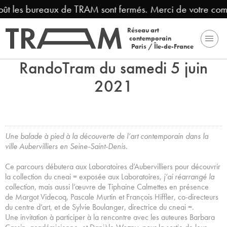
oût les bureaux de TRAM sont fermés. Merci de votre com
Réseau art
contemporain
Paris / Île-de-France
RandoTram du samedi 5 juin
2021
Une balade à pied à la découverte de l’art contemporain dans la
ville Aubervilliers en Seine-Saint-Denis.
Ce parcours débutera aux Laboratoires d’Aubervilliers pour découvrir
la collection du cneai = exposée aux Laboratoires,
j’ai réarrangé la
collection
, mais aussi l’œuvre de Tiphaine Calmettes en présence
de Margot Videcoq, Pascale Murtin et François Hiffler, co-directeurs
du centre d’art, et de Sylvie Boulanger, directrice du cneai =.
Une invitation à participer à la rencontre avec les auteures Barbara