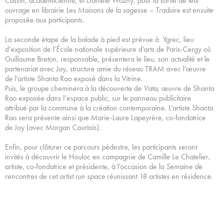
Cassin, académicienne, et Danièle Wozny, pour la sortie de leur
ouvrage en librairie
Les
Maisons de la sagesse – Traduire
est ensuite
proposée aux participants.
La seconde étape de la balade à pied est prévue à Ygrec, lieu
d’exposition de l’École nationale supérieure d’arts de Paris-Cergy où
Guillaume Breton, responsable, présentera le lieu, son actualité et le
partenariat avec Joy, structure amie du réseau TRAM avec l’œuvre
de l’artiste Shanta Rao exposé dans la Vitrine.
Puis, le groupe cheminera à la découverte de
Vata
, œuvre de Shanta
Rao exposée dans l’espace public, sur le panneau publicitaire
attribué par la commune à la création contemporaine. L’artiste Shanta
Rao sera présente ainsi que Marie-Laure Lapeyrère, co-fondatrice
de Joy (avec Morgan Courtois).
Enfin, pour clôturer ce parcours pédestre, les participants seront
invités à découvrir le Houloc en compagnie de Camille Le Chatelier,
artiste, co-fondatrice et présidente, à l’occasion de la
Semaine de
rencontres
de cet
artist run space
réunissant 18 artistes en résidence.