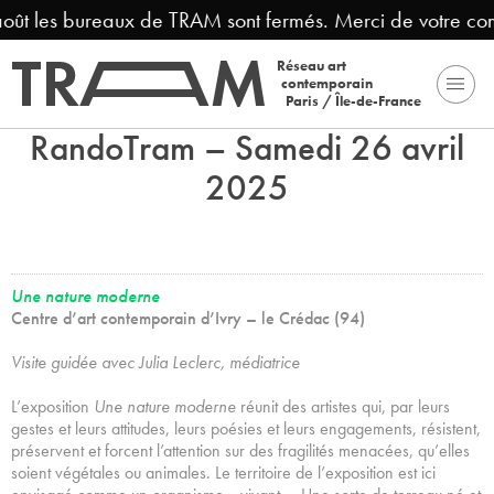
août les bureaux de TRAM sont fermés. Merci de votre co
Réseau art
contemporain
Paris / Île-de-France
RandoTram – Samedi 26 avril
2025
Une nature moderne
Centre d’art contemporain d’Ivry – le Crédac (94)
Visite guidée avec Julia Leclerc, médiatrice
L’exposition
Une nature moderne
réunit des artistes qui, par leurs
gestes et leurs attitudes, leurs poésies et leurs engagements, résistent,
préservent et forcent l’attention sur des fragilités menacées, qu’elles
soient végétales ou animales. Le territoire de l’exposition est ici