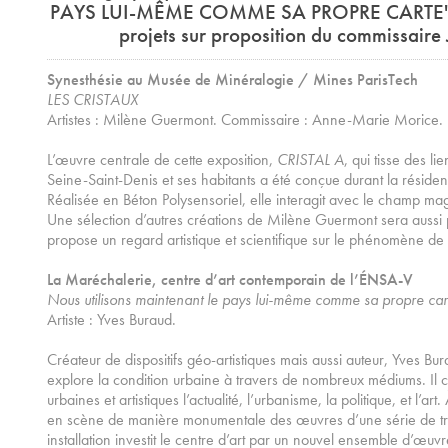
PAYS LUI-MÊME COMME SA PROPRE CARTE", e
projets sur proposition du commissaire 
Synesthésie au Musée de Minéralogie / Mines ParisTech
LES CRISTAUX
Artistes : Milène Guermont. Commissaire : Anne-Marie Morice.
L’œuvre centrale de cette exposition,
CRISTAL A
, qui tisse des li
Seine-Saint-Denis et ses habitants a été conçue durant la résidenc
Réalisée en Béton Polysensoriel, elle interagit avec le champ mag
Une sélection d’autres créations de Milène Guermont sera aussi
propose un regard artistique et scientifique sur le phénomène de cr
La Maréchalerie, centre d’art contemporain de l’ÉNSA-V
Nous utilisons maintenant le pays lui-même comme sa propre car
Artiste : Yves Buraud.
Créateur de dispositifs géo-artistiques mais aussi auteur, Yves Bura
explore la condition urbaine à travers de nombreux médiums. Il c
urbaines et artistiques l’actualité, l’urbanisme, la politique, et l’ar
en scène de manière monumentale des œuvres d’une série de tra
installation investit le centre d’art par un nouvel ensemble d’œuv