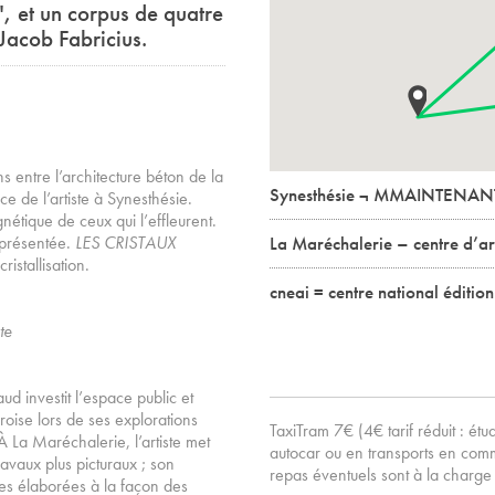
t un corpus de quatre
Jacob Fabricius.
ens entre l’architecture béton de la
Synesthésie ¬ MMAINTENAN
e de l’artiste à Synesthésie.
nétique de ceux qui l’effleurent.
 présentée.
LES CRISTAUX
La Maréchalerie – centre d’a
istallisation.
cneai = centre national éditio
te
ud investit l’espace public et
roise lors de ses explorations
TaxiTram 7€ (4€ tarif réduit : é
t. À La Maréchalerie, l’artiste met
autocar ou en transports en comm
vaux plus picturaux ; son
repas éventuels sont à la charge 
res élaborées à la façon des