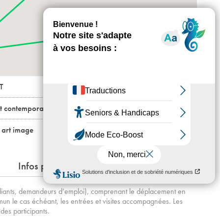
+
-
T
rt contemporain / ÉNSA Versailles
n art image
Infos pratiques
tudiants, demandeurs d’emploi), comprenant le déplacement en
un le cas échéant, les entrées et visites accompagnées. Les
des participants.