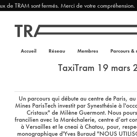
ux de TRAM sont fermés. Merci de votre compréhension.
Accueil
Réseau
Membres
Parcours & 
TaxiTram 19 mars
Un parcours qui débute au centre de Paris, a
Mines ParisTech investit par Synesthésie à l'occa
Cristaux" de Milène Guermont. Nous pours
francilien avec la Maréchalerie, centre d’art 
à Versailles et le cneai à Chatou, pour, respe
monographique d'Yves Buraud "NOUS UTIL