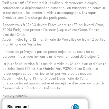
Tarif plein : 8€ (5€ tarif réduit : étudiants, demandeurs d’emploi),
comprenant le déplacement en autocar ou en transports en commun
le cas échéant, les entrées et visites accompagnées. Les repas
éventuels sont à la charge des participants.
Rendez-vous à 12h30 devant l’hôtel Mercure (73 boulevard Victor,
75015 Paris) pour prendre l’autocar jusqu’à Micro Onde, Centre
d’art de l’Onde
Accès : métro ligne 12 – arrêt Porte de Versailles ou Tram T2 ou T3a
– arrêt Porte de Versailles.
!!! Nous ne prévoyons pas de pause déjeuner au cours de ce
parcours. Nous vous invitons ainsi à venir en ayant déjà déjeuné.
La journée se termine à l’issue de la visite au Musée d’art et d’histoire
de Saint Denis (22 bis Rue Gabriel Péri, 93200 Saint-Denis). Le
retour depuis ce dernier lieu se fait par vos propres moyens.
Accès : métro ligne 13 – arrêt Saint-Denis Porte de Paris.
L’heure de fin est approximative et susceptible d’évoluer au cours de
l’après-midi, en fonction du trafic routier.
Renseignements
01 53 34 64 43 / taxitram@tram-idf.fr