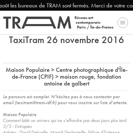
août les bureaux de TRAM sont fermés. Merci de votre co
Réseau art
contemporain
Paris / Île-de-France
TaxiTram 26 novembre 2016
Maison Populaire > Centre photographique d'Île-
de-France (CPIF) > maison rouge, fondation
antoine de galbert
Le parcours est complet. N’hésitez pas à nous contacter par
email (taxitram@tram-idf.fr) pour vous inscrire sur liste d’attente.
Maison Populaire
Comment bâtir un univers qui ne s’effondre pas deux jours plus tard
3/3 : Entropies
Artistes : David Delruelle, Magali Desbazeille, Félicie d’Estienne