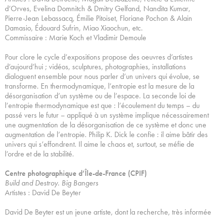
d’Orves, Evelina Domnitch & Dmitry Gelfand, Nandita Kumar,
Pierre-Jean Lebassacq, Émilie Pitoiset, Floriane Pochon & Alain
Damasio, Édouard Sufrin, Miao Xiaochun, etc.
Commissaire : Marie Koch et Vladimir Demoule
Pour clore le cycle d’expositions propose des oeuvres d’artistes
d’aujourd’hui ; vidéos, sculptures, photographies, installations
dialoguent ensemble pour nous parler d’un univers qui évolue, se
transforme. En thermodynamique, l’entropie est la mesure de la
désorganisation d’un système ou de l’espace. La seconde loi de
l’entropie thermodynamique est que : l’écoulement du temps – du
passé vers le futur – appliqué à un système implique nécessairement
une augmentation de la désorganisation de ce système et donc une
augmentation de l’entropie. Philip K. Dick le confie : il aime bâtir des
univers qui s’effondrent. Il aime le chaos et, surtout, se méfie de
l’ordre et de la stabilité.
Centre photographique d’Île-de-France (CPIF)
Build and Destroy. Big Bangers
Artistes : David De Beyter
David De Beyter est un jeune artiste, dont la recherche, très informée