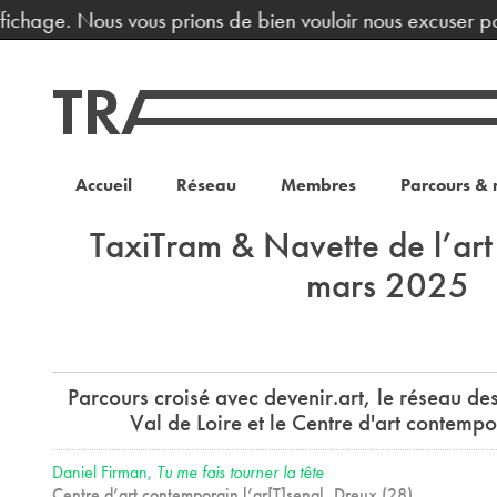
ichage. Nous vous prions de bien vouloir nous excuser pou
Accueil
Réseau
Membres
Parcours & 
TaxiTram & Navette de l’ar
mars 2025
Parcours croisé avec devenir.art, le réseau des
Val de Loire et le Centre d'art contempo
Daniel Firman,
Tu me fais tourner la tête
Centre d’art contemporain l’ar[T]senal, Dreux (28)