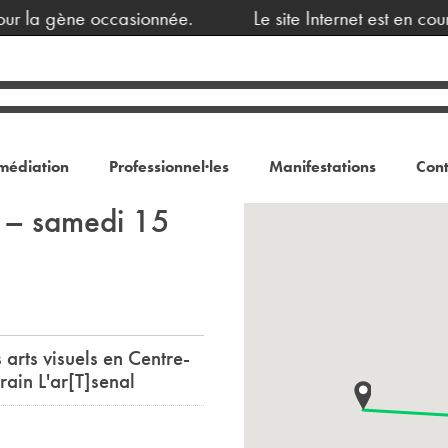
r la gène occasionnée.
Le site Internet est en cour
médiation
Professionnel·les
Manifestations
Cont
t – samedi 15
 arts visuels en Centre-
rain L'ar[T]senal