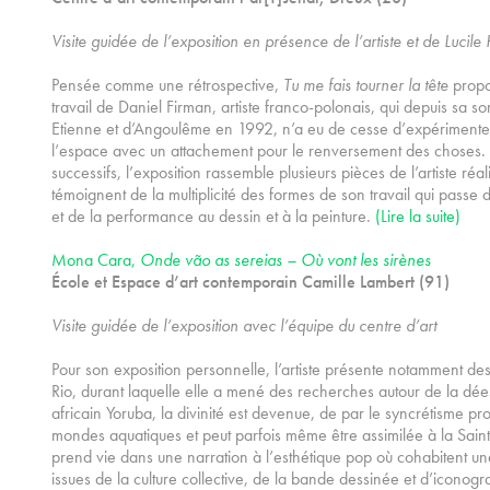
Visite guidée de l’exposition en présence de l’artiste et de Lucile H
Pensée comme une rétrospective,
Tu me fais tourner la tête
propo
travail de Daniel Firman, artiste franco-polonais, qui depuis sa so
Etienne et d’Angoulême en 1992, n’a eu de cesse d’expérimenter
l’espace avec un attachement pour le renversement des choses. 
successifs, l’exposition rassemble plusieurs pièces de l’artiste ré
témoignent de la multiplicité des formes de son travail qui passe 
et de la performance au dessin et à la peinture.
(Lire la suite)
Mona Cara,
Onde vão as sereias – Où vont les sirènes
École et Espace d’art contemporain Camille Lambert (91)
Visite guidée de l’exposition avec l’équipe du centre d’art
Pour son exposition personnelle, l’artiste présente notamment d
Rio, durant laquelle elle a mené des recherches autour de la dé
africain Yoruba, la divinité est devenue, de par le syncrétisme pro
mondes aquatiques et peut parfois même être assimilée à la Sainte
prend vie dans une narration à l’esthétique pop où cohabitent 
issues de la culture collective, de la bande dessinée et d’iconog