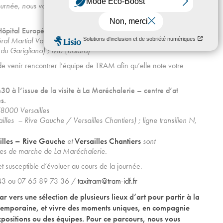
journée, nous vous invitons à prendre votre pique-nique pour
’Hôpital Européen Georges Pompidou.
al Martial Valin 75015 Paris
 du Garigliano) ; M8 (Balard)
de venir rencontrer l’équipe de TRAM afin qu’elle note votre
30 à l’issue de la visite à La Maréchalerie – centre d’at
es.
8000 Versailles
lles – Rive Gauche / Versailles Chantiers) ; ligne transilien N,
illes – Rive Gauche
Versailles Chantiers
et
sont
tes de marche de La Maréchalerie.
et susceptible d’évoluer au cours de la journée.
 43 ou 07 65 89 73 36 /
taxitram@tram-idf.fr
r vers une sélection de plusieurs lieux d’art pour partir à la
ntemporaine, et vivre des moments uniques, en compagnie
xpositions ou des équipes. Pour ce parcours, nous vous