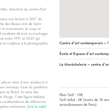
itier, directrice du centre d’art
sera une lecture à 360° du
rtie des Beaux-Arts de Saint-
 le mouvement, le corps et
Constituée de trois accrochages
alisé entre 1991 et 2025 qui
Centre d’art contemporain – l’
de la sculpture à la photographie
École et Espace d’art contem
La Maréchalerie – centre d’a
es pièces nées d’une résidence à
esse Lemanja. Issue du panthéon
pre au Brésil, la reine des
Plein Tarif : 10€
 Vierge. Cette figure tutélaire
Tarif réduit : 6€ (moins de 18 a
une surabondance de références
arrondissement de Paris)
raphies enfantines.
(Lire la suite)