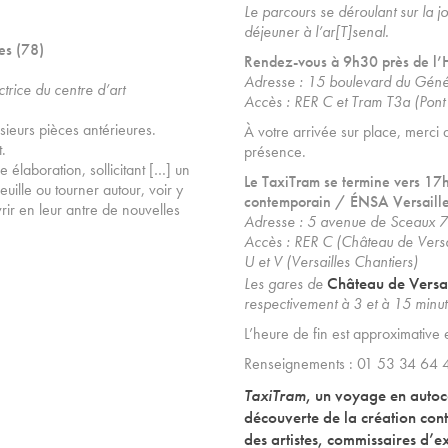
Le parcours se déroulant sur la 
déjeuner à l’ar[T]senal.
es (78)
Rendez-vous
à 9h30 près de l
Adresse : 15 boulevard du Génér
trice du centre d’art
Accès : RER C et Tram T3a (Pont
ieurs pièces antérieures.
À votre arrivée sur place, merci 
t.
présence.
élaboration, sollicitant […] un
Le TaxiTram se termine vers 17h
ille ou tourner autour, voir y
contemporain / ÉNSA Versaill
vrir en leur antre de nouvelles
Adresse : 5 avenue de Sceaux 7
Accès : RER C (Château de Versai
U et V (Versailles Chantiers)
Château de Versa
Les gares de
respectivement à 3 et à 15 minu
L’heure de fin est approximative 
Renseignements : 01 53 34 64
TaxiTram
, un voyage en autoca
découverte de la création co
des artistes, commissaires d’e