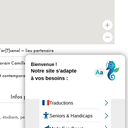
+
-
ar[T]senal – lieu partenaire
porain Camille Lambert
rt contemporain / ÉNSA Versailles
Infos pratiques
ns, étudiants, personnes en recherche d’emploi, résidents du 19e