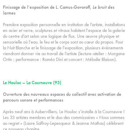
Finissage de l’exposition de L. Camus-Govoroff,
Le bruit des
larmes
Première exposition personnelle en institution de l’artiste, installations
en acier et verre, sculptures et vitraux habitent l’espace de la galerie
du centre d’art selon une logique de flux. Une œuvre physique et
sensorielle où l’eau, le feu et le corps sont au cœur du propos. Pour
la Nuit Blanche et le finissage de l’exposition, plusieurs évènements
viendront donner vie au travail de l’artiste (lecture-atelier : Morgane
Ortin ; performance : Roméo Dini et concert : Mélodie Blaison).
Le Houloc – La Courneuve (93)
Ouverture des nouveaux espaces du collectif avec activation de
parcours sonore et performances
Après neuf ans à Aubervilliers, Le Houloc s’installe à la Courneuve !
Les 33 artistes membres et le duo des commissaires « Nous sommes
au regret » (Laure Saffroy-Lepesqueur & Jeanne Mathas) célèbrent
ce nouveau chapitre.