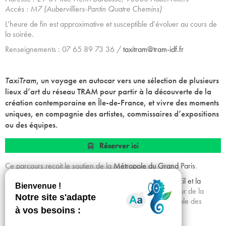
Accès : M7 (Aubervilliers-Pantin Quatre Chemins)
L’heure de fin est approximative et susceptible d’évoluer au cours de
la soirée.
Renseignements : 07 65 89 73 36 /
taxitram@tram-idf.fr
TaxiTram
, un voyage en autocar vers une sélection de plusieurs
lieux d’art du réseau TRAM pour partir à la découverte de la
création contemporaine en Île-de-France, et vivre des moments
uniques, en compagnie des artistes, commissaires d’expositions
ou des équipes.
Réserver ici
Ce parcours reçoit le soutien de la
Métropole du Grand Paris
.
À l’occasion de la Nuit Blanche, TRAM invite le café
L’Œil et la
Bouche
aux Lilas (93) à une carte blanche culinaire autour de la
création d’une bouchée végétarienne, offerte à l’ensemble des
participant·es des parcours proposés.