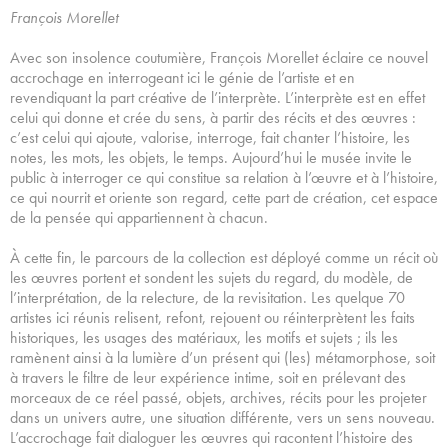
François Morellet
Avec son insolence coutumière, François Morellet éclaire ce nouvel
accrochage en interrogeant ici le génie de l’artiste et en
revendiquant la part créative de l’interprète. L’interprète est en effet
celui qui donne et crée du sens, à partir des récits et des œuvres :
c’est celui qui ajoute, valorise, interroge, fait chanter l’histoire, les
notes, les mots, les objets, le temps. Aujourd’hui le musée invite le
public à interroger ce qui constitue sa relation à l’œuvre et à l’histoire,
ce qui nourrit et oriente son regard, cette part de création, cet espace
de la pensée qui appartiennent à chacun.
À cette fin, le parcours de la collection est déployé comme un récit où
les œuvres portent et sondent les sujets du regard, du modèle, de
l’interprétation, de la relecture, de la revisitation. Les quelque 70
artistes ici réunis relisent, refont, rejouent ou réinterprètent les faits
historiques, les usages des matériaux, les motifs et sujets ; ils les
ramènent ainsi à la lumière d’un présent qui (les) métamorphose, soit
à travers le filtre de leur expérience intime, soit en prélevant des
morceaux de ce réel passé, objets, archives, récits pour les projeter
dans un univers autre, une situation différente, vers un sens nouveau.
L’accrochage fait dialoguer les œuvres qui racontent l’histoire des