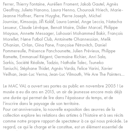
Ferrer, Thierry Fontaine, Aurélien Froment, Jakob Gautel, Agnès
Geoffray, Julieta Hanono, Laura Henno, Chourouk Hriech, Marie-
Jeanne Hoffner, Pierre Huyghe, Pierre Joseph, Michel
Journiac, Kimsooja, Jiři Kolář, Laura Lamiel, Ange Leccia, Natacha
Lesueur, Claude Lévêque, Benoît Maire, Didier Marcel, Philippe
Mayaux, Annette Messager, Lahouari Mohammed Bakir, François
Morellet, Nøne Futbol Club, Antoinette Ohannessian, Melik
Ohanian, Orlan, Gina Pane, Françoise Pétrovitch, Daniel
Pommereulle, Présence Panchounette, Julien Prévieux, Philippe
Ramette, Emmanuel Régent, Germaine Richier, Anri Sala,
Sarkis, Société Réaliste, Tadzio, Nathalie Talec, Tsuneko
Taniuchi, Stéphane Thidet, Agnès Varda, Felice Varini, Xavier
Veilhan, Jean-Luc Verna, Jean-Luc Vilmouth, We Are The Painters…
Le MAC VAL a ouvert ses portes au public en novembre 2005 ! Le
musée a eu dix ans en 2015, un air de jeunesse encore mais déjà
une durée qui permet de lire dans l’épaisseur du temps, et de
l’inscrire dans le paysage de son territoire.
Pour cet anniversaire, la nouvelle exposition des œuvres de la
collection explore les relations des artistes à l’histoire et à ses récits
comme notre propre rapport de spectateur à ce qui nous précède. Le
regard, ce qui le charge et le constitue, est un élément essentiel de