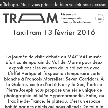
affichage. Nous vous prions de bien vouloir nous excuser 
Réseau art
contemporain
Paris / Île-de-France
TaxiTram 13 février 2016
La journée de visite débute au MAC VAL musée
d’art contemporain du Val-de-Marne pour deux
expositions : les œuvres de la collection avec
L’Effet Vertigo et l’exposition temporaire carte
blanche à François Morrellet : Seven Corridors. À
la Galerie, centre d’art à Noisy-le-Sec, l’artiste
Pierre Joseph nous propose une série unique de
photographie intitulée Hypernormandie. Enfin, au
frac île-de-France, le plateau, c’est un espace
habité par des objets qui nous attend : De toi à la