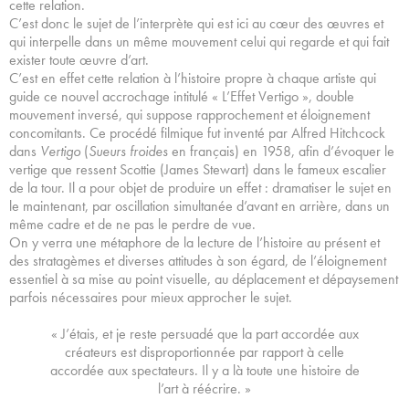
cette relation.
C’est donc le sujet de l’interprète qui est ici au cœur des œuvres et
qui interpelle dans un même mouvement celui qui regarde et qui fait
exister toute œuvre d’art.
C’est en effet cette relation à l’histoire propre à chaque artiste qui
guide ce nouvel accrochage intitulé « L’Effet Vertigo », double
mouvement inversé, qui suppose rapprochement et éloignement
concomitants. Ce procédé filmique fut inventé par Alfred Hitchcock
dans
Vertigo
(
Sueurs froides
en français) en 1958, afin d’évoquer le
vertige que ressent Scottie (James Stewart) dans le fameux escalier
de la tour. Il a pour objet de produire un effet : dramatiser le sujet en
le maintenant, par oscillation simultanée d’avant en arrière, dans un
même cadre et de ne pas le perdre de vue.
On y verra une métaphore de la lecture de l’histoire au présent et
des stratagèmes et diverses attitudes à son égard, de l’éloignement
essentiel à sa mise au point visuelle, au déplacement et dépaysement
parfois nécessaires pour mieux approcher le sujet.
« J’étais, et je reste persuadé que la part accordée aux
créateurs est disproportionnée par rapport à celle
accordée aux spectateurs. Il y a là toute une histoire de
l’art à réécrire. »