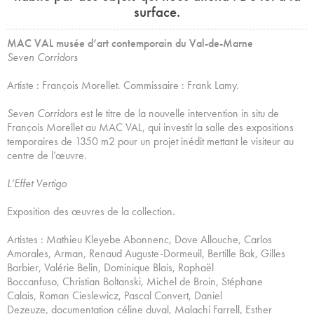
surface.
MAC VAL musée d’art contemporain du Val-de-Marne
Seven Corridors
Artiste : François Morellet. Commissaire : Frank Lamy.
Seven Corridors
est le titre de la nouvelle intervention in situ de
François Morellet au MAC VAL, qui investit la salle des expositions
temporaires de 1350 m2 pour un projet inédit mettant le visiteur au
centre de l’œuvre.
L’Effet Vertigo
Exposition des œuvres de la collection.
Artistes : Mathieu Kleyebe Abonnenc, Dove Allouche, Carlos
Amorales, Arman, Renaud Auguste-Dormeuil, Bertille Bak, Gilles
Barbier, Valérie Belin, Dominique Blais, Raphaël
Boccanfuso, Christian Boltanski, Michel de Broin, Stéphane
Calais, Roman Cieslewicz, Pascal Convert, Daniel
Dezeuze, documentation céline duval, Malachi Farrell, Esther