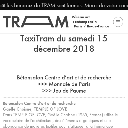
oût les bureaux de TRAM sont fermés. Merci de votre com
Réseau art
contemporain
Paris / Île-de-France
TaxiTram du samedi 15
décembre 2018
Bétonsalon Centre d’art et de recherche
>>> Monnaie de Paris
>>> Jeu de Paume
Bétonsalon Centre d’art et de recherche
Gaëlle Choisne, TEMPLE OF LOVE
Dans TEMPLE OF LOVE, Gaëlle Choisne (1985, France) utilise le
vocabulaire de l’architecture, des éléments organiques et une
abondance de matières textiles pour s’attaquer à la thématique