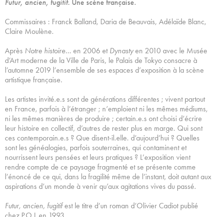
Futur, ancien, fugitif.
Une scène française.
Commissaires : Franck Balland, Daria de Beauvais, Adélaïde Blanc,
Claire Moulène.
Après
Notre histoire…
en 2006 et
Dynasty
en 2010 avec le Musée
d’Art moderne de la Ville de Paris, le Palais de Tokyo consacre à
l’automne 2019 l’ensemble de ses espaces d’exposition à la scène
artistique française.
Les artistes invité.e.s sont de générations différentes ; vivent partout
en France, parfois à l’étranger ; n’emploient ni les mêmes médiums,
ni les mêmes manières de produire ; certain.e.s ont choisi d’écrire
leur histoire en collectif, d’autres de rester plus en marge. Qui sont
ces contemporain.e.s ? Que disent-il.elle. d’aujourd’hui ? Quelles
sont les généalogies, parfois souterraines, qui contaminent et
nourrissent leurs pensées et leurs pratiques ? L’exposition vient
rendre compte de ce paysage fragmenté et se présente comme
l’énoncé de ce qui, dans la fragilité même de l’instant, doit autant aux
aspirations d’un monde à venir qu’aux agitations vives du passé.
Futur, ancien, fugitif
est le titre d’un roman d’Olivier Cadiot publié
chez P.O.L en 1993.