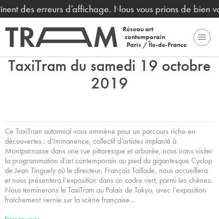
înent des erreurs d’affichage. Nous vous prions de bien vo
Réseau art
contemporain
Paris / Île-de-France
TaxiTram du samedi 19 octobre
2019
Ce TaxiTram automnal vous emmène pour un parcours riche en
découvertes : d’Immanence, collectif d’artistes implanté à
Montparnasse dans une rue pittoresque et arborée, nous irons visiter
la programmation d’art contemporain au pied du gigantesque Cyclop
de Jean Tinguely où le directeur, François Taillade, nous accueillera
et nous présentera l’exposition dans un cadre vert, parmi les chênes.
Nous terminerons le TaxiTram au Palais de Tokyo, avec l’exposition
fraîchement vernie sur la scène française…