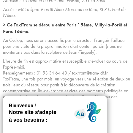
Adresse : 13 avenue du Président Wilson, 75116 Paris
Accès : Métro ligne 9 arrêt Alma-Marceau ou Iéna, RER C Pont de
l’Alma.
> Ce TaxiTram se déroule entre Paris 15ème, Milly-la-Forêt et
Paris 16ème.
Au Cyclop, nous serons accueillis par le directeur François Taillade
pour une visite de la programmation d’art contemporain (nous ne
monterons pas dans la sculpture de Jean-Tinguely).
L’heure de fin est approximative et susceptible d’évoluer au cours de
l’après-midi.
Renseignements : 01 53 34 64 43 / taxitram@tram-idf.fr
TaxiTram, une fois par mois, un voyage vers une sélection de deux ou
trois lieux du réseau pour partir à la découverte de la création
contemporaine en Île-de-France et vivre des moments privilégiés en
compagnie des artistes, des commissaires d’expositions ou des
équipes.
Achetez vos billets