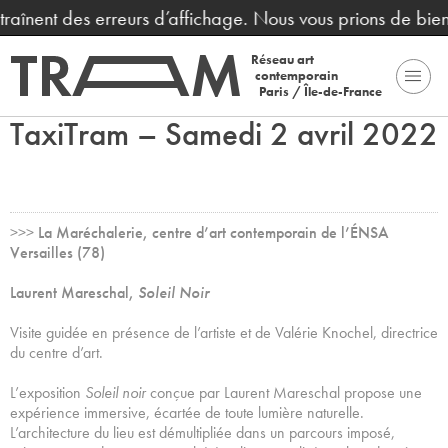
traînent des erreurs d’affichage. Nous vous prions de bie
Réseau art
contemporain
Paris / Île-de-France
TaxiTram – Samedi 2 avril 2022
>>>
La Maréchalerie, centre d’art contemporain de l’ÉNSA
Versailles (78)
Laurent Mareschal,
Soleil Noir
Visite guidée en présence de l’artiste et de Valérie Knochel, directrice
du centre d’art.
L’exposition
Soleil noir
conçue par Laurent Mareschal propose une
expérience immersive, écartée de toute lumière naturelle.
L’architecture du lieu est démultipliée dans un parcours imposé,