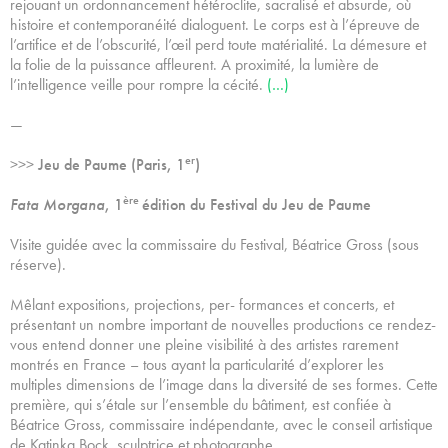
rejouant un ordonnancement hétéroclite, sacralisé et absurde, où
histoire et contemporanéité dialoguent. Le corps est à l’épreuve de
l’artifice et de l’obscurité, l’œil perd toute matérialité. La démesure et
la folie de la puissance affleurent. A proximité, la lumière de
l’intelligence veille pour rompre la cécité.
(…)
—
er
>>>
Jeu de Paume (
Paris, 1
)
ère
Fata Morgana
, 1
édition du Festival du Jeu de Paume
Visite guidée avec la commissaire du Festival, Béatrice Gross (sous
réserve).
Mêlant expositions, projections, per- formances et concerts, et
présentant un nombre important de nouvelles productions ce rendez-
vous entend donner une pleine visibilité à des artistes rarement
montrés en France – tous ayant la particularité d’explorer les
multiples dimensions de l’image dans la diversité de ses formes. Cette
première, qui s’étale sur l’ensemble du bâtiment, est confiée à
Béatrice Gross, commissaire indépendante, avec le conseil artistique
de Katinka Bock, sculptrice et photographe.