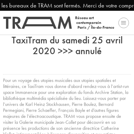
t les bureaux de TRAM sont fermés. Merci de votre compré
Réseau art
contemporain
Paris / Île-de-France
TaxiTram du samedi 25 avril
2020 >>> annulé
Pour un voyage des utopies musicales aux utopies spatiales et
littéraires, ce TaxiTram vous donne d’abord rendez-vous à l’
artist-run
space
Immanence pour une exploration du fonds Archive Station, la
bibliothèque multimédia spécialisée du lieu. Laissez-vous porter par
l’univers de Karl Heinz Stockhausen, Pierre Boulez, Bernard
Permegiani, Pierre Schaeffer, François Bayle et d’autres figures
majeures de l’électroacoustique. TRAM vous propose ensuite de
visiter la Galerie municipale Jean-Collet pour découvrir en sa
présence les productions de son ancienne directrice Catherine