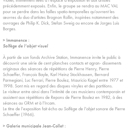
Viollet, intimement liées à l’espace d’exposition et aux artistes
précédemment exposés. Enfin, le groupe se rendra au MAC VAL
pour se perdre dans les failles spatio-temporelles qu’ouvrent les
œuvres du duo d’artistes Brognon Rollin, inspirées notamment des
ouvrages de Philip K. Dick, Stefan Sweig ou encore de Jorges Luis
Borges.
> Immanence :
Solfège de l’objet visuel
À partir de son fonds Archive Station, Immanence invite le public à
découvrir une série de cent planches contacts et agran- dissements
originaux des séances de répétitions de Pierre Henry, Pierre
Schaeffer, François Bayle, Karl Heinz Stockhausen, Bernard
Parmegiani, Luc Ferrari, Pierre Boulez, Mauricio Kagel entre 1977 et
1998. Sont mis en regard des disques vinyles et des partitions.
Le visiteur entre ainsi dans l’intimité de ces musiciens contemporain et
assistent aux répétitions de Repons de Pierre Boulez en 1982, à des
séances au GRM et à l’Ircam.
Le titre de l’exposition fait écho au
Solfège de l’objet sonore
de Pierre
Schaeffer (1966).
> Galerie municipale Jean-Collet :