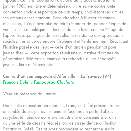
Tripode). Ce livre raconte la trajectoire de Modesta, née le 1er
janvier 1900 en Italie et déterminée à vivre sa vie contre toute
convention sociale et politique de son temps, choisissant ses ami·es,
ses amours et ses combats. Sans chercher à illustrer ce roman
d’initiation, il s’agit bien plus de faire résonner de grandes étapes de
vie — intime et politique — décrites dans le livre, comme l’éloge de
l’apprentissage, le goût de la révolte, la résistance aux oppressions
sociales, l’errance ou encore l’isolement et l’enfermement. Réactivant
l’histoire passée des lieux — celle d’un ancien pensionnat pour
jeunes filles —, cette exposition réunit une quinzaine d’artistes de
générations différentes, toutes à la recherche d’une échappée
joyeuse, libre et étincelante.
Centre d’art contemporain d’Alfortville – La Traverse (94)
François Dufeil,
Tambourao Clochoto
Visite en présence de l’artiste
Dans cette exposition personnelle, François Dufeil présentera un
ensemble de sculptures-instruments façonnés à partir d’objets
recyclés, témoins de notre ère industrielle et consumériste, ainsi
qu’une série de dessins réalisés lors de sa résidence à l’Institut
Sacatar au Brésil. Ces œuvres prolongent sa recherche sur la