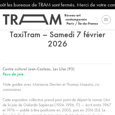
oût les bureaux de TRAM sont fermés. Merci de votre com
Réseau art
contemporain
Paris / Île-de-France
TaxiTram – Samedi 7 février
2026
Centre culturel Jean-Cocteau, Les Lilas (93)
Feux de joie
Visite guidée avec Marianne Derrien et Thomas Maestro, co-
comissiares
Cette exposition collective prend pour point de départ le roman L’Art
de la joie de Goliarda Sapienza (1924-1996, IT) — écrit entre 1967
et 1976 — publié à titre posthume en 2005, puis en 2016 (Ed. Le