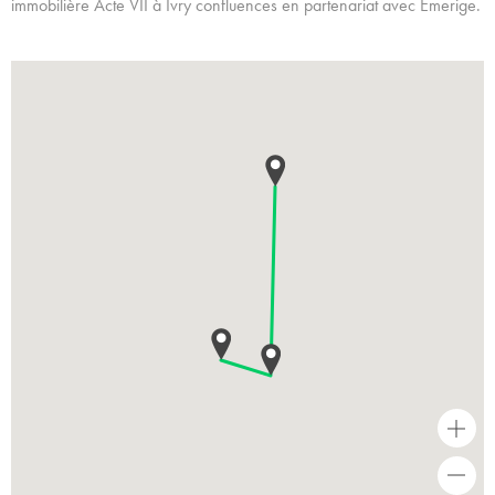
immobilière Acte VII à Ivry confluences en partenariat avec Emerige.
+
-