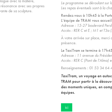
alogue avec la matière,
Le programme se déroulant sur la
en résonance avec ses propres
Les repas éventuels sont à la cha
vante de sa sculpture.
Rendez-vous à 10h45 à la Porte 
L’équipe de TRAM vous accueill
Adresse : 15-27 boulevard Pers
Accès : RER C et E ; M1 et T3a (
À votre arrivée sur place, merci 
présence.
Le TaxiTram se termine à 17h45 
Adresse : 11 avenue du Préside
Accès : RER C (Pont de l’Alma)
Renseignements : 01 53 34 64
TaxiTram
, un voyage en autoca
TRAM pour partir à la découve
des moments uniques, en compa
équipes.
ici