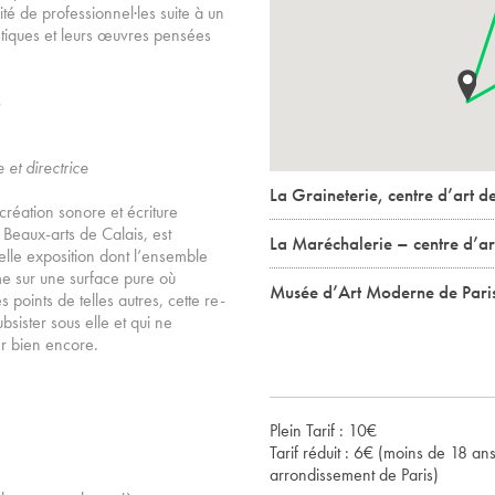
ité de professionnel·les suite à un
istiques et leurs œuvres pensées
s
et directrice
La Graineterie, centre d’art de
 création sonore et écriture
Beaux-arts de Calais, est
La Maréchalerie – centre d’a
elle exposition dont l’ensemble
mme sur une surface pure où
Musée d’Art Moderne de Pari
s points de telles autres, cette re-
bsister sous elle et qui ne
er bien encore.
Plein Tarif : 10€
Tarif réduit : 6€ (moins de 18 a
arrondissement de Paris)