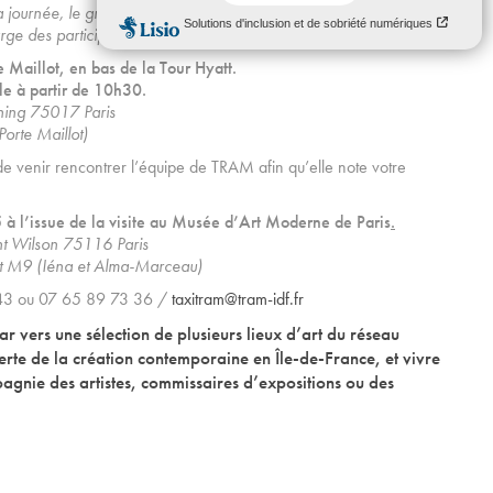
 journée, le groupe déjeunera à Houilles.
rge des participant·es.
Maillot, en bas de la Tour Hyatt.
e à partir de 10h30
.
hing 75017 Paris
Porte Maillot)
de venir rencontrer l’équipe de TRAM afin qu’elle note votre
à l’issue de la visite au Musée d’Art Moderne de Paris
.
nt Wilson 75116 Paris
 et M9 (Iéna et Alma-Marceau)
 43 ou 07 65 89 73 36 /
taxitram@tram-idf.fr
r vers une sélection de plusieurs lieux d’art du réseau
rte de la création contemporaine en Île-de-France, et vivre
gnie des artistes, commissaires d’expositions ou des