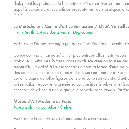
dialoguent les pratiques de huit artistes sélectionné·es par un com
appel à candidature. Les artistes présenteront leurs pratiques art
in situ
.
La Maréchalerie Centre d’art contemporain / ÉNSA Versaille
Frank Smith,
L’Atlas des 2-mers : Déplacement
Visite avec l’artiste accompagné de Valérie Knochel, commissaire 
Conçu comme un dispositif à multiples entrées alliant arts visuels,
poétique,
L’Atlas des 2-mers
, après avoir été créé au Musée des 
aujourd’hui réactivé à La Maréchalerie sous la forme d’une nouv
des constellations, des histoires et des lieux sont réinvestis. Co
certains points de telles figures dans une série renvoient à d’autre
présentation recouvre la première, qui continue à subvenir et à su
cesserait de glisser sur ce à quoi elle renvoie sans jamais s’arrêt
Musée d’Art Moderne de Paris
Josephsohn vu par Albert Oehlen
Visite avec la commissaire d’exposition Jessica Castex