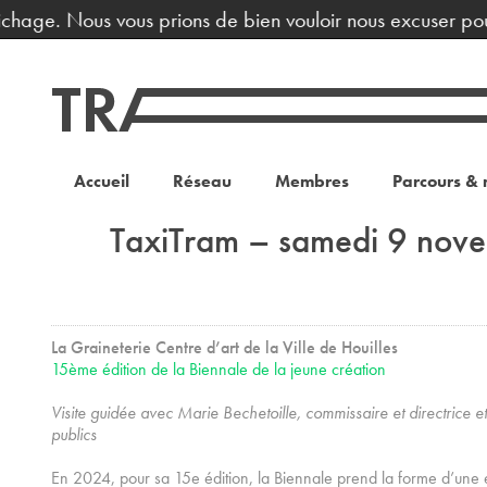
ichage. Nous vous prions de bien vouloir nous excuser pour
Accueil
Réseau
Membres
Parcours & 
TaxiTram – samedi 9 nov
La Graineterie Centre d’art de la Ville de Houilles
15ème édition de la Biennale de la jeune création
Visite guidée avec Marie Bechetoille, commissaire et directrice 
publics
En 2024, pour sa 15e édition, la Biennale prend la forme d’une e