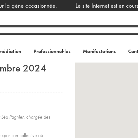
 la gène occasionnée.
Le site Internet est en cours
médiation
Professionnel·les
Manifestations
Cont
embre 2024
et Léa Pagnier, chargée des
xposition collective où