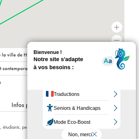
+
-
 la ville de Houilles
rt contemporain / ÉNSA Versailles
s
Infos pratiques
ns, étudiants, personnes en recherche d’emploi, résidents du 19e