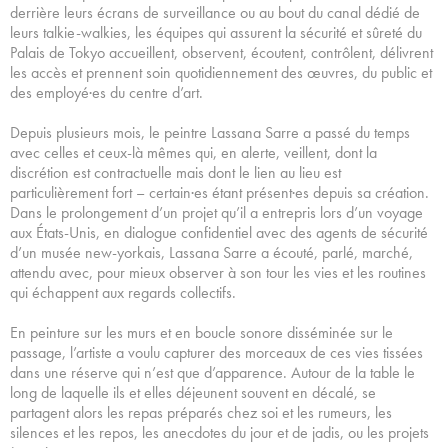
derrière leurs écrans de surveillance ou au bout du canal dédié de
leurs talkie-walkies, les équipes qui assurent la sécurité et sûreté du
Palais de Tokyo accueillent, observent, écoutent, contrôlent, délivrent
les accès et prennent soin quotidiennement des œuvres, du public et
des employé·es du centre d’art.
Depuis plusieurs mois, le peintre Lassana Sarre a passé du temps
avec celles et ceux-là mêmes qui, en alerte, veillent, dont la
discrétion est contractuelle mais dont le lien au lieu est
particulièrement fort – certain·es étant présent·es depuis sa création.
Dans le prolongement d’un projet qu’il a entrepris lors d’un voyage
aux États-Unis, en dialogue confidentiel avec des agents de sécurité
d’un musée new-yorkais, Lassana Sarre a écouté, parlé, marché,
attendu avec, pour mieux observer à son tour les vies et les routines
qui échappent aux regards collectifs.
En peinture sur les murs et en boucle sonore disséminée sur le
passage, l’artiste a voulu capturer des morceaux de ces vies tissées
dans une réserve qui n’est que d’apparence. Autour de la table le
long de laquelle ils et elles déjeunent souvent en décalé, se
partagent alors les repas préparés chez soi et les rumeurs, les
silences et les repos, les anecdotes du jour et de jadis, ou les projets