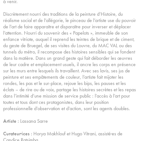
à venir.
Discrètement nourri des traditions de la peinture d’Histoire, du
réalisme social et de l’allégorie, le pinceau de l’artiste use du pouvoir
de l’art de faire apparaître et disparaître pour inverser et déplacer
l’attention. Nourri du souvenir des « Papelots », immeuble de son
enfance vitriote, auquel il reprend les teintes de brique et de ciment,
du geste de Bruegel, de ses visites du Louvre, du MAC VAL ou des
tunnels du métro, il recompose des histoires sensibles qui se fondent
dans la matière. Dans un grand geste qui fait déborder les œuvres
de leur cadre et emplacement usuels, il ancre les corps en présence
sur les murs entre lesquels ils travaillent. Avec ses lavis, ses jus de
peinture et ses empâtements de couleur, l’artiste fait mijoter les
rondes, les pas et le sur-place, rejoue les bips, les pauses et les
éclats – de rire ou de voix, partage les histoires secrètes et les repas
dans l’intimité d’une mission de service public : l’accès à l’art pour
toutes et tous dont ces protagonistes, dans leur position
professionnelle d’observation et d’action, sont les agents doubles.
Artiste :
Lassana Sarre
Curateur·ices :
Horya Makhlouf et Hugo Vitrani, assisté·es de
Candice Ratsimba