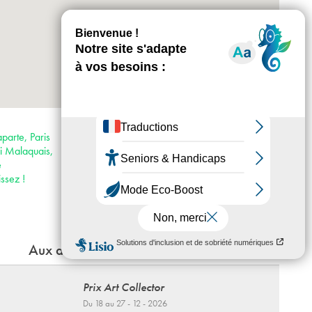
+
-
Horaires : Du mercredi au dimanche 13h-
19h, nocturne le jeudi jusqu’à 21h au Palais
parte, Paris
des Beaux-Arts
i Malaquais,
Accès :
e
· Métro 4
ssez !
· Bus 24, 27, 39, 63, 70, 86, 87, 95, 96
Aux alentours
Prix Art Collector
Du 18 au 27 - 12 - 2026