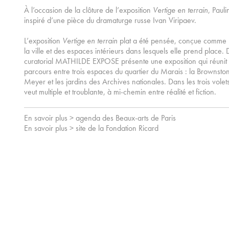
À l’occasion de la clôture de l’exposition
Vertige en terrain
, Paul
inspiré d’une pièce du dramaturge russe Ivan Viripaev.
L’exposition
Vertige en terrain
plat a été pensée, conçue comme u
la ville et des espaces intérieurs dans lesquels elle prend place.
curatorial MATHILDE EXPOSE présente une exposition qui réunit tr
parcours entre trois espaces du quartier du Marais : la Brownsto
Meyer et les jardins des Archives nationales. Dans les trois volet
veut multiple et troublante, à mi-chemin entre réalité et fiction.
En savoir plus > agenda des Beaux-arts de Paris
En savoir plus > site de la Fondation Ricard