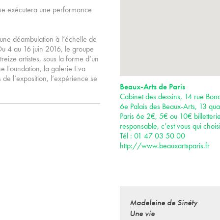
ine exécutera une performance
ne déambulation à l’échelle de
 Du 4 au 16 juin 2016, le groupe
eize artistes, sous la forme d’un
ne Foundation, la galerie Eva
s de l’exposition, l’expérience se
Beaux-Arts de Paris
Cabinet des dessins, 14 rue Bona
6e Palais des Beaux-Arts, 13 qua
Paris 6e 2€, 5€ ou 10€ billetteri
responsable, c’est vous qui choisi
Tél : 01 47 03 50 00
http://www.beauxartsparis.fr
Madeleine de Sinéty
Une vie