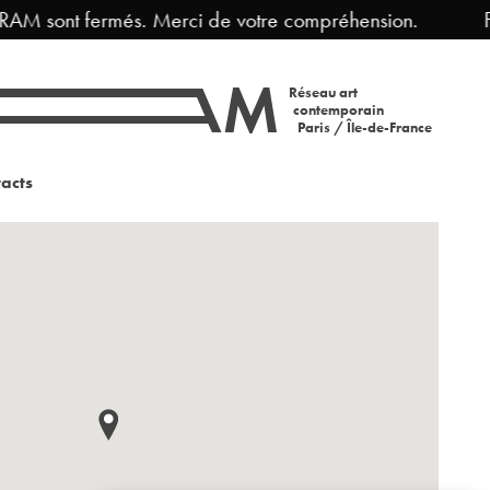
RAM sont fermés. Merci de votre compréhension.
Fe
Réseau art
contemporain
Paris / Île-de-France
acts