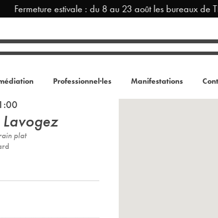
Fermeture estivale : du 8 au 23 août les bureaux de T
médiation
Professionnel·les
Manifestations
Cont
1:00
e Lavogez
rain plat
ard