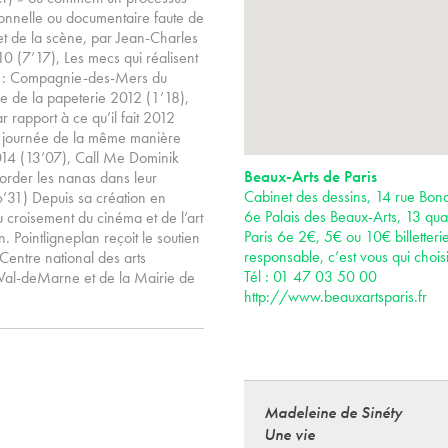
ictionnelle ou documentaire faute de
 et de la scène, par Jean-Charles
0 (7’17), Les mecs qui réalisent
uée : Compagnie-des-Mers du
me de la papeterie 2012 (1’18),
 rapport à ce qu’il fait 2012
 la journée de la même manière
014 (13’07), Call Me Dominik
Beaux-Arts de Paris
aborder les nanas dans leur
Cabinet des dessins, 14 rue Bona
6’31) Depuis sa création en
6e Palais des Beaux-Arts, 13 qua
au croisement du cinéma et de l’art
Paris 6e 2€, 5€ ou 10€ billetteri
Pointligneplan reçoit le soutien
responsable, c’est vous qui choisi
Centre national des arts
Tél : 01 47 03 50 00
 Val-deMarne et de la Mairie de
http://www.beauxartsparis.fr
Madeleine de Sinéty
Une vie