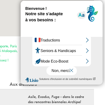
+
-
Horaires : Du mercredi au dimanche 13h-
19h, nocturne le jeudi jusqu’à 21h au Palais
parte, Paris
des Beaux-Arts
i Malaquais,
Accès :
e
· Métro 4
ssez !
· Bus 24, 27, 39, 63, 70, 86, 87, 95, 96
Aux alentours
Asile, Exodus, Fuga - dans le cadre
des rencontres biennales Archipel