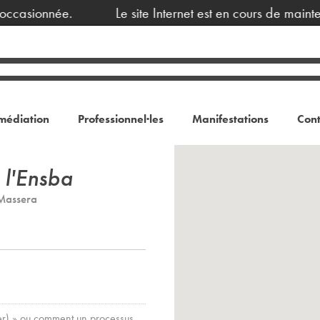
ccasionnée.
Le site Internet est en cours de mainte
médiation
Professionnel·les
Manifestations
Cont
 l'Ensba
Massera
er) » ou comment un processus