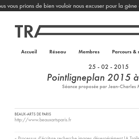
us vous prions de bien vouloir nous excuser pour la gène o
Accueil
Réseau
Membres
Parcours & 
25 - 02 - 2015
Pointligneplan 2015 à
Séance proposée par Jean-Charles 
BEAUX-ARTS DE PARIS
http://www.beauxartsparis.fr
« Processus d’écriture recherche images désespérément (A Trail