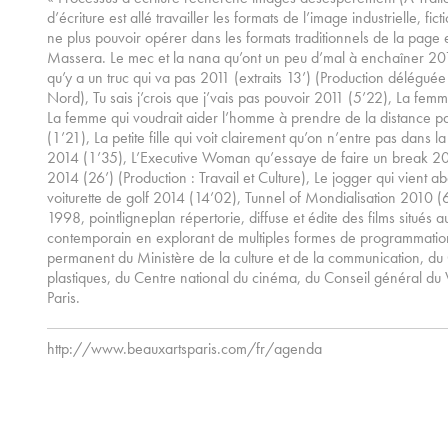
d’écriture est allé travailler les formats de l’image industrielle, f
ne plus pouvoir opérer dans les formats traditionnels de la page
Massera. Le mec et la nana qu’ont un peu d’mal à enchaîner 201
qu’y a un truc qui va pas 2011 (extraits 13’) (Production délég
Nord), Tu sais j’crois que j’vais pas pouvoir 2011 (5’22), La fem
La femme qui voudrait aider l’homme à prendre de la distance par
(1’21), La petite fille qui voit clairement qu’on n’entre pas dans
2014 (1’35), L’Executive Woman qu’essaye de faire un break 2
2014 (26’) (Production : Travail et Culture), Le jogger qui vient 
voiturette de golf 2014 (14’02), Tunnel of Mondialisation 2010 (
1998, pointligneplan répertorie, diffuse et édite des films situés 
contemporain en explorant de multiples formes de programmation. 
permanent du Ministère de la culture et de la communication, du 
plastiques, du Centre national du cinéma, du Conseil général du
Paris.
http://www.beauxartsparis.com/fr/agenda