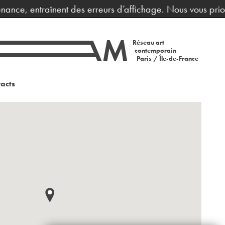
nance, entraînent des erreurs d’affichage. Nous vous prion
Réseau art
contemporain
Paris / Île-de-France
acts