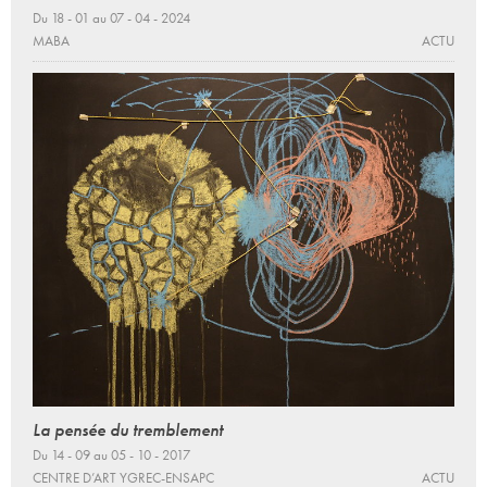
Du 18 - 01 au 07 - 04 - 2024
MABA
ACTU
La pensée du tremblement
Du 14 - 09 au 05 - 10 - 2017
CENTRE D’ART YGREC-ENSAPC
ACTU