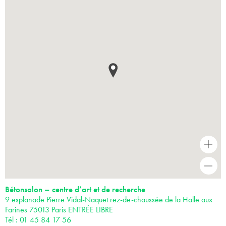
+
-
Bétonsalon – centre d’art et de recherche
9 esplanade Pierre Vidal-Naquet rez-de-chaussée de la Halle aux
Farines 75013 Paris ENTRÉE LIBRE
Tél : 01 45 84 17 56