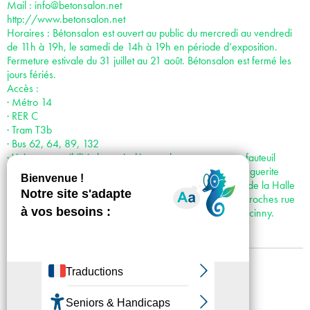
Mail :
info@betonsalon.net
http://www.betonsalon.net
Horaires : Bétonsalon est ouvert au public du mercredi au vendredi
de 11h à 19h, le samedi de 14h à 19h en période d’exposition.
Fermeture estivale du 31 juillet au 21 août. Bétonsalon est fermé les
jours fériés.
Accès :
· Métro 14
· RER C
· Tram T3b
· Bus 62, 64, 89, 132
· Voiture : possibilité de venir déposer les personnes en fauteuil
roulant juste devant le centre d’art : accès par la rue Marguerite
Duras, puis par l’Esplanade Pierre Vidal Naquet, le long de la Halle
aux farines. Places de stationnement réservées les plus proches rue
Françoise Dolto ; puis rue Hélène Brion et Rue René Goscinny.
Mentions légales
Confidentialité
Accessibilité