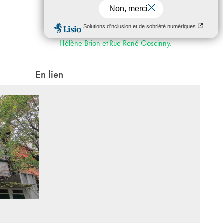
Duras, puis par l’Esplanade Pierre Vidal
Naquet, le long de la Halle aux farines.
Places de stationnement réservées les plus
proches rue Françoise Dolto ; puis rue
Hélène Brion et Rue René Goscinny.
En lien