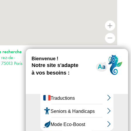
+
-
Horaires : Bétonsalon est ouvert au public du
e recherche
mercredi au vendredi de 11h à 19h, le
 rez-de-
samedi de 14h à 19h en période
s 75013 Paris
d’exposition. Fermeture estivale du 31 juillet
au 21 août. Bétonsalon est fermé les jours
fériés.
Accès :
· Métro 14
· RER C
· Tram T3b
· Bus 62, 64, 89, 132
· Voiture : possibilité de venir déposer les
personnes en fauteuil roulant juste devant le
centre d’art : accès par la rue Marguerite