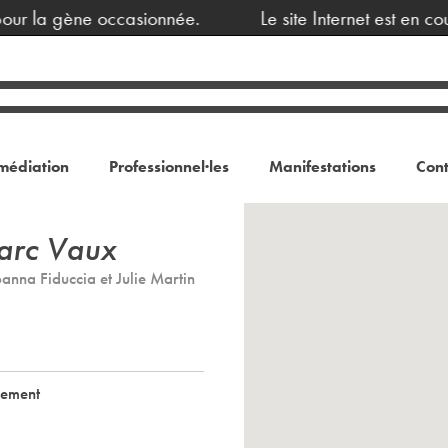
our la gène occasionnée.
Le site Internet est en co
médiation
Professionnel·les
Manifestations
Cont
Marc Vaux
nna Fiduccia et Julie Martin
nement