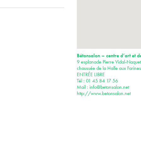
Bétonsalon – centre d’art et d
9 esplanade Pierre Vidal-Naquet
chaussée de la Halle aux Farine
ENTRÉE LIBRE
Tél : 01 45 84 17 56
Mail :
info@betonsalon.net
http://www.betonsalon.net