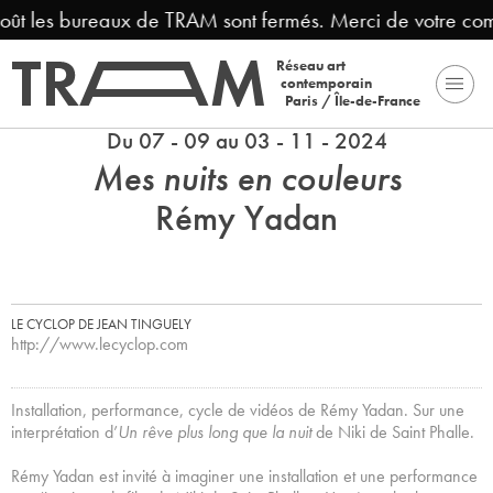
août les bureaux de TRAM sont fermés. Merci de votre com
Réseau art
contemporain
Paris / Île-de-France
Du 07 - 09 au 03 - 11 - 2024
Mes nuits en couleurs
Rémy Yadan
LE CYCLOP DE JEAN TINGUELY
http://www.lecyclop.com
Installation, performance, cycle de vidéos de Rémy Yadan. Sur une
interprétation d’
Un rêve plus long que la nuit
de Niki de Saint Phalle.
Rémy Yadan est invité à imaginer une installation et une performance