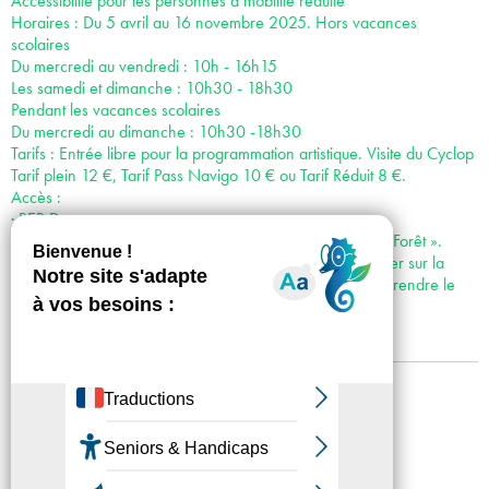
Accessibilité pour les personnes à mobilité réduite
Horaires : Du 5 avril au 16 novembre 2025. Hors vacances
scolaires
Du mercredi au vendredi : 10h - 16h15
Les samedi et dimanche : 10h30 - 18h30
Pendant les vacances scolaires
Du mercredi au dimanche : 10h30 -18h30
Tarifs : Entrée libre pour la programmation artistique. Visite du Cyclop
Tarif plein 12 €, Tarif Pass Navigo 10 € ou Tarif Réduit 8 €.
Accès :
· RER D
· Voiture : Depuis Paris Autoroute A6 : sortie 13 «Milly-la-Forêt ».
Direction Étampes D 837 : 200 mètres plus loin emprunter sur la
droite le chemin fléché Le Cyclop jusqu’au parking puis prendre le
chemin piétonnier dans les bois.
Mentions légales
Confidentialité
Accessibilité
Plan du site