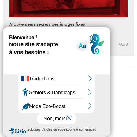
Mouvements secrets des images fixes
& Incarnations
Du 18 - 03 au 07 - 05 - 2017
GALERIE MUNICIPALE JEAN-COLLET
ACTU
Mentions légales
Confidentialité
Accessibilité
Plan du site
Crédits
Presse