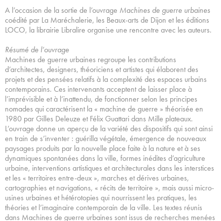
A l’occasion de la sortie de l’ouvrage
Machines de guerre urbaines
coédité par La Maréchalerie, les Beaux-arts de Dijon et les éditions
LOCO, la librairie Libralire organise une rencontre avec les auteurs.
Résumé de l’ouvrage
Machines de guerre urbaines regroupe les contributions
d’architectes, designers, théoriciens et artistes qui élaborent des
projets et des pensées relatifs à la complexité des espaces urbains
contemporains. Ces intervenants acceptent de laisser place à
l’imprévisible et à l’inattendu, de fonctionner selon les principes
nomades qui caractérisent la « machine de guerre » théorisée en
1980 par Gilles Deleuze et Félix Guattari dans Mille plateaux.
L’ouvrage donne un aperçu de la variété des dispositifs qui sont ainsi
en train de s’inventer : guérilla végétale, émergence de nouveaux
paysages produits par la nouvelle place faite à la nature et à ses
dynamiques spontanées dans la ville, formes inédites d’agriculture
urbaine, interventions artistiques et architecturales dans les interstices
et les « territoires entre-deux », marches et dérives urbaines,
cartographies et navigations, « récits de territoire », mais aussi micro-
usines urbaines et hétérotopies qui nourrissent les pratiques, les
théories et l’imaginaire contemporain de la ville. Les textes réunis
dans Machines de guerre urbaines sont issus de recherches menées