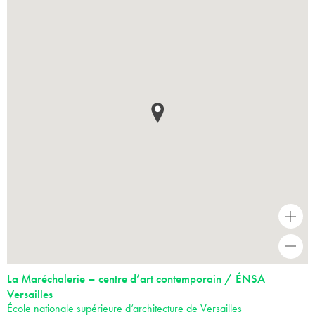
+
-
La Maréchalerie – centre d’art contemporain / ÉNSA
Versailles
École nationale supérieure d’architecture de Versailles