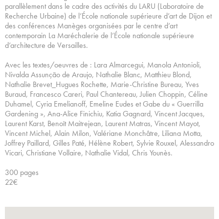
parallèlement dans le cadre des activités du LARU (Laboratoire de
Recherche Urbaine) de l’École nationale supérieure d’art de Dijon et
des conférences Manèges organisées par le centre d’art
contemporain La Maréchalerie de l’École nationale supérieure
d’architecture de Versailles.
Avec les textes/oeuvres de : Lara Almarcegui, Manola Antonioli,
Nivalda Assunção de Araujo, Nathalie Blanc, Matthieu Blond,
Nathalie Brevet_Hugues Rochette, Marie-Christine Bureau, Yves
Buraud, Francesco Careri, Paul Chantereau, Julien Choppin, Céline
Duhamel, Cyria Emelianoff, Emeline Eudes et Gabe du « Guerrilla
Gardening », Ana-Alice Finichiu, Katia Gagnard, Vincent Jacques,
Laurent Karst, Benoît Maitrejean, Laurent Matras, Vincent Mayot,
Vincent Michel, Alain Milon, Valériane Monchâtre, Liliana Motta,
Joffrey Paillard, Gilles Paté, Hélène Robert, Sylvie Rouxel, Alessandro
Vicari, Christiane Vollaire, Nathalie Vidal, Chris Younès.
300 pages
22€