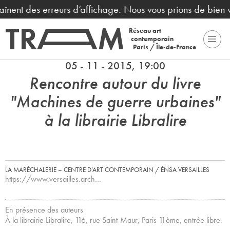
aînent des erreurs d’affichage. Nous vous prions de bien 
Réseau art
contemporain
Paris / Île-de-France
05 - 11 - 2015, 19:00
Rencontre autour du livre
"Machines de guerre urbaines"
à la librairie Libralire
LA MARÉCHALERIE – CENTRE D’ART CONTEMPORAIN / ÉNSA VERSAILLES
https://www.versailles.arch…
En présence des auteurs
À la librairie Libralire, 116, rue Saint-Maur, Paris 11ème, entrée libre.