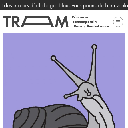
des erreurs d’affichage. Nous vous prions de bien vouloir 
Réseau art
contemporain
Paris / Île-de-France