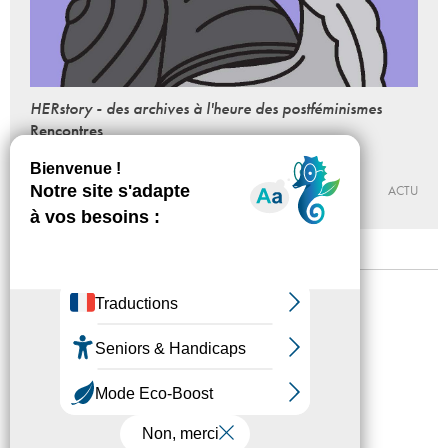
HERstory - des archives à l'heure des postféminismes
Rencontres
11 - 02 - 2017, 14:00
CENTRE D’ART CONTEMPORAIN DE MALAKOFF – MAISON
DES ARTS + SUPÉRETTE
ACTU
Mentions légales
Confidentialité
Accessibilité
Plan du site
Crédits
Presse