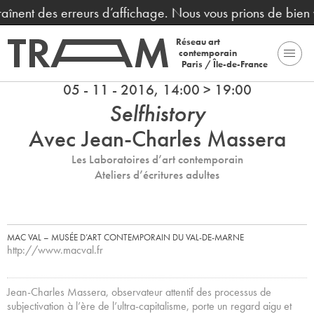
raînent des erreurs d’affichage. Nous vous prions de bien 
Réseau art
contemporain
Paris / Île-de-France
05 - 11 - 2016, 14:00 > 19:00
Selfhistory
Avec Jean-Charles Massera
Les Laboratoires d’art contemporain
Ateliers d’écritures adultes
MAC VAL – MUSÉE D’ART CONTEMPORAIN DU VAL-DE-MARNE
http://www.macval.fr
Jean-Charles Massera, observateur attentif des processus de
subjectivation à l’ère de l’ultra-capitalisme, porte un regard aigu et