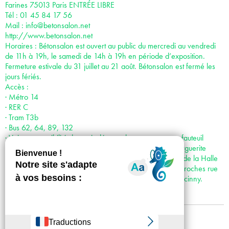
Farines 75013 Paris ENTRÉE LIBRE
Tél : 01 45 84 17 56
Mail :
info@betonsalon.net
http://www.betonsalon.net
Horaires : Bétonsalon est ouvert au public du mercredi au vendredi
de 11h à 19h, le samedi de 14h à 19h en période d’exposition.
Fermeture estivale du 31 juillet au 21 août. Bétonsalon est fermé les
jours fériés.
Accès :
· Métro 14
· RER C
· Tram T3b
· Bus 62, 64, 89, 132
· Voiture : possibilité de venir déposer les personnes en fauteuil
roulant juste devant le centre d’art : accès par la rue Marguerite
Duras, puis par l’Esplanade Pierre Vidal Naquet, le long de la Halle
aux farines. Places de stationnement réservées les plus proches rue
Françoise Dolto ; puis rue Hélène Brion et Rue René Goscinny.
Mentions légales