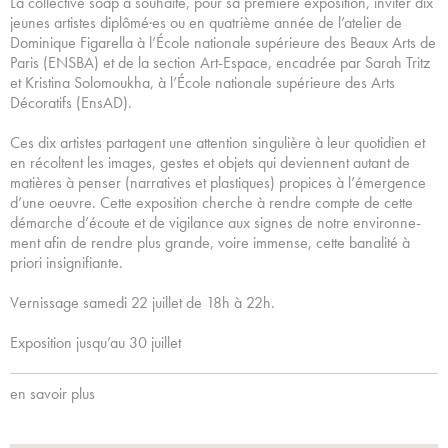
La col­lec­tive soap a sou­haité, pour sa pre­mière expo­si­tion, invi­ter dix
jeunes artis­tes diplô­mé·es ou en qua­trième année de l’ate­lier de
Dominique Figarella à l’École natio­nale supé­rieure des Beaux Arts de
Paris (ENSBA) et de la sec­tion Art-Espace, enca­drée par Sarah Tritz
et Kristina Solomoukha, à l’École natio­nale supé­rieure des Arts
Décoratifs (EnsAD).
Ces dix artis­tes par­ta­gent une atten­tion sin­gu­lière à leur quo­ti­dien et
en récol­tent les images, gestes et objets qui devien­nent autant de
matiè­res à penser (nar­ra­ti­ves et plas­ti­ques) pro­pi­ces à l’émergence
d’une oeuvre. Cette expo­si­tion cher­che à rendre compte de cette
démar­che d’écoute et de vigi­lance aux signes de notre envi­ron­ne­
ment afin de rendre plus grande, voire immense, cette bana­lité à
priori insi­gni­fiante.
Vernissage samedi 22 juillet de 18h à 22h.
Exposition jusqu’au 30 juillet
en savoir plus