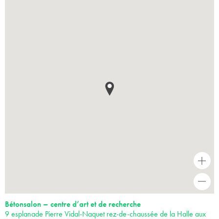
+
-
Bétonsalon – centre d’art et de recherche
9 esplanade Pierre Vidal-Naquet rez-de-chaussée de la Halle aux