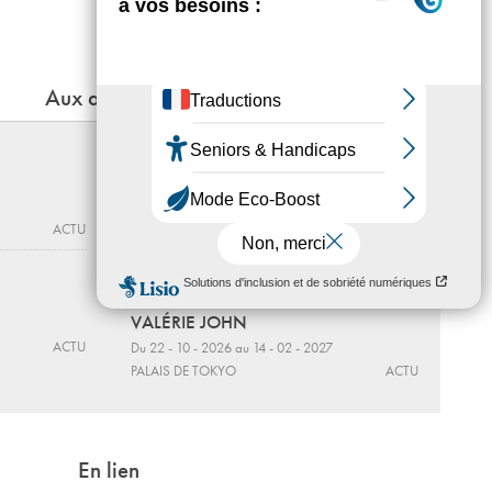
Marceau ; place de la reine Astrid ; 45
avenue Marceau ou 3 avenue Bosquet
Aux alentours
Fragile beauté
Photographies de la collection de Sir
Elton John et David Furnish
ACTU
Du 12 - 06 au 27 - 09 - 2026
JEU DE PAUME
ACTU
ET SI LA MER N’ÉTAIT PAS BLEUE
VALÉRIE JOHN
ACTU
Du 22 - 10 - 2026 au 14 - 02 - 2027
PALAIS DE TOKYO
ACTU
En lien