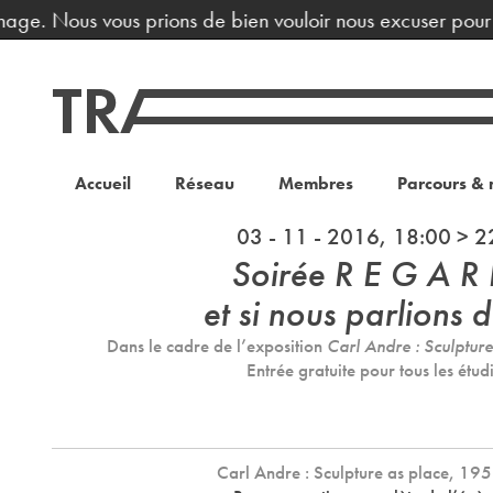
age. Nous vous prions de bien vouloir nous excuser pour la
Accueil
Réseau
Membres
Parcours & 
03 - 11 - 2016, 18:00 > 2
Soirée R E G A R 
et si nous parlions d
Dans le cadre de l’exposition
Carl Andre : Sculptu
Entrée gratuite pour tous les étud
Carl Andre : Sculpture as place, 1