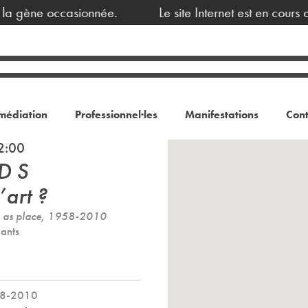
 gène occasionnée.
Le site Internet est en cours de
médiation
Professionnel·les
Manifestations
Cont
2:00
D S
’art ?
re as place, 1958-2010
iants
958-2010