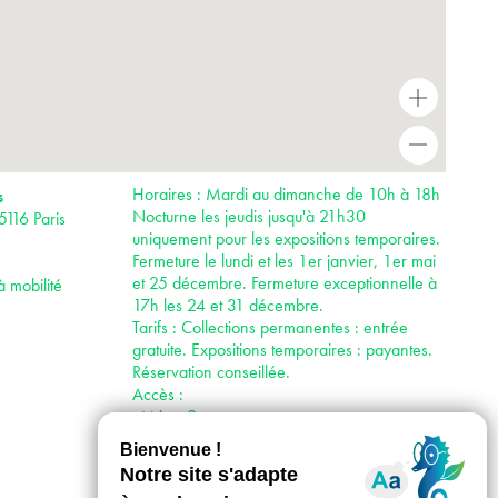
+
-
Horaires : Mardi au dimanche de 10h à 18h
s
Nocturne les jeudis jusqu'à 21h30
5116 Paris
uniquement pour les expositions temporaires.
Fermeture le lundi et les 1er janvier, 1er mai
et 25 décembre. Fermeture exceptionnelle à
à mobilité
17h les 24 et 31 décembre.
Tarifs : Collections permanentes : entrée
gratuite. Expositions temporaires : payantes.
Réservation conseillée.
Accès :
· Métro 9
· RER C
· Bus 32, 42, 63, 72, 80, 82, 92
· Vélib’ 4 rue de Longchamp ; 4 avenue