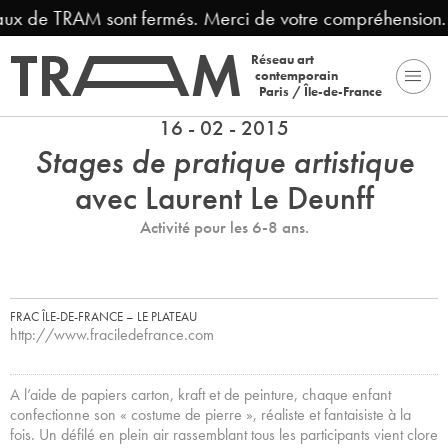
eaux de TRAM sont fermés. Merci de votre compréhension.
Réseau art
contemporain
Paris / Île-de-France
16 - 02 - 2015
Stages de pratique artistique
avec Laurent Le Deunff
Activité pour les 6-8 ans.
FRAC ÎLE-DE-FRANCE – LE PLATEAU
http://www.fraciledefrance.com
A l’aide de papiers carton, kraft et de peinture, chaque enfant
confectionne son « costume de pierre », réaliste et fantaisiste à la
fois. Un défilé en plein air rassemblant tous les participants vient clore