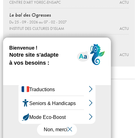
CENTRE D’ART YGREC-ENSAPC
ACTU
Le bal des Ogresses
Du 25 - 09 - 2026 au 07 - 02 - 2027
INSTITUT DES CULTURES D’ISLAM
ACTU
À portée de voies
Du 02 - 10 au 15 - 11 - 2026
CENTRE D’ART YGREC-ENSAPC
ACTU
Mentions légales
Confidentialité
Accessibilité
Plan du site
Crédits
Presse