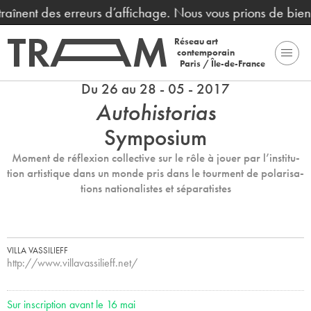
ntraînent des erreurs d’affichage. Nous vous prions de bie
Réseau art
contemporain
Paris / Île-de-France
Du 26 au 28 - 05 - 2017
Autohistorias
Symposium
Moment de réflexion collective sur le rôle à jouer par l’ins­ti­tu­
tion artis­ti­que dans un monde pris dans le tour­ment de pola­ri­sa­
tions natio­na­lis­tes et sépa­ra­tis­tes
VILLA VASSILIEFF
http://www.villavassilieff.net/
Sur ins­crip­tion avant le 16 mai