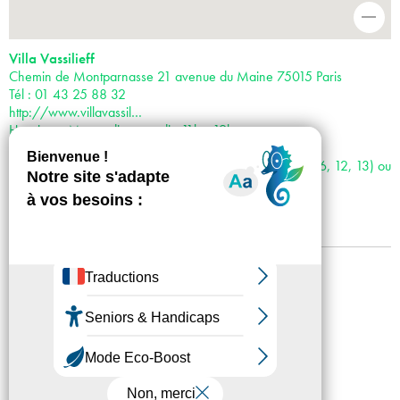
-
Villa Vassilieff
Chemin de Montparnasse 21 avenue du Maine 75015 Paris
Tél : 01 43 25 88 32
http://www.villavassil…
Horaires : Mercredi - samedi : 11h - 19h
Tarifs : Entrée libre
Métro : Montparnasse-Bienvenüe, sortie n°2 (lignes 4, 6, 12, 13) ou
Falguière (12)
Bus : 58, 91, 92, 94, 95, Arrêt Gare Montparnasse
Mentions légales
Confidentialité
Accessibilité
Plan du site
Crédits
Presse