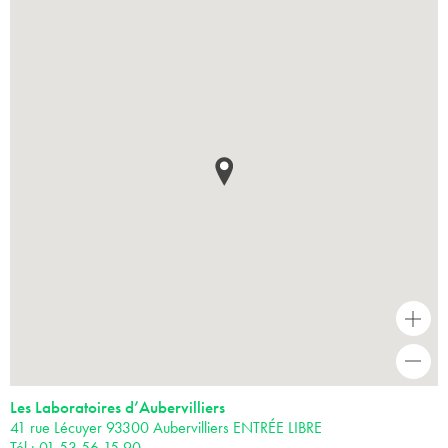
+
-
Les Laboratoires d’Aubervilliers
41 rue Lécuyer 93300 Aubervilliers ENTRÉE LIBRE
Tél : 01 53 56 15 90