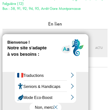
Falguière (12)
Bus : 58, 91, 92, 94, 95, Arrêt Gare Montparnasse
En lien
La langue de Teo
23 - 04 - 2016, 15:00
VILLA VASSILIEFF
ACTU
Mentions légales
Confidentialité
Accessibilité
Plan du site
Crédits
Presse