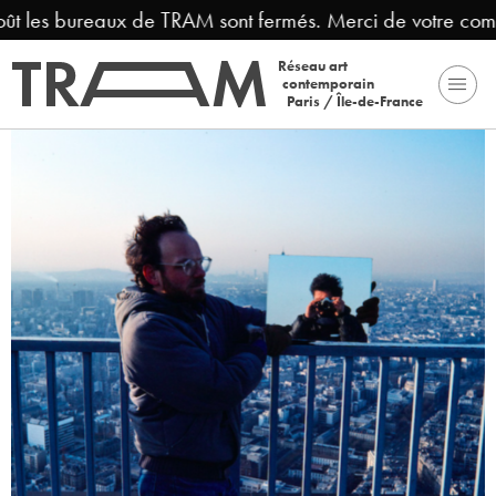
oût les bureaux de TRAM sont fermés. Merci de votre comp
Réseau art
contemporain
Paris / Île-de-France