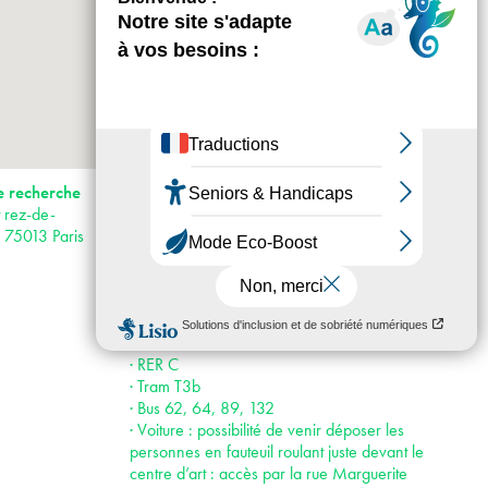
+
-
Horaires : Bétonsalon est ouvert au public du
e recherche
mercredi au vendredi de 11h à 19h, le
 rez-de-
samedi de 14h à 19h en période
s 75013 Paris
d’exposition. Fermeture estivale du 31 juillet
au 21 août. Bétonsalon est fermé les jours
fériés.
Accès :
· Métro 14
· RER C
· Tram T3b
· Bus 62, 64, 89, 132
· Voiture : possibilité de venir déposer les
personnes en fauteuil roulant juste devant le
centre d’art : accès par la rue Marguerite