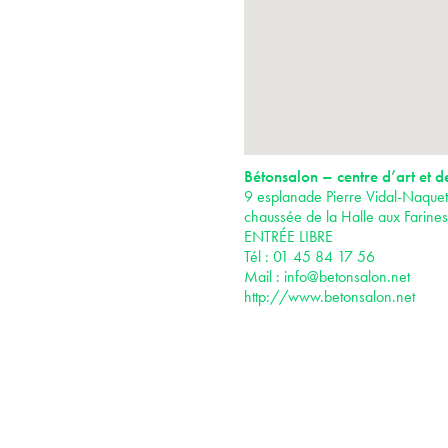
Bétonsalon – centre d’art et d
9 esplanade Pierre Vidal-Naquet
chaussée de la Halle aux Farine
ENTRÉE LIBRE
Tél : 01 45 84 17 56
Mail :
info@betonsalon.net
http://www.betonsalon.net