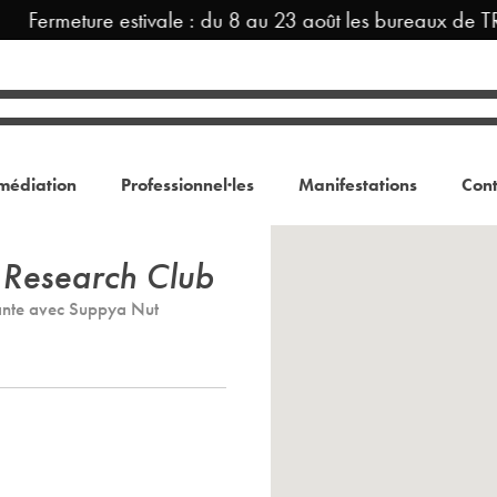
Fermeture estivale : du 8 au 23 août les bureaux de T
médiation
Professionnel·les
Manifestations
Cont
 Research Club
ante avec Suppya Nut