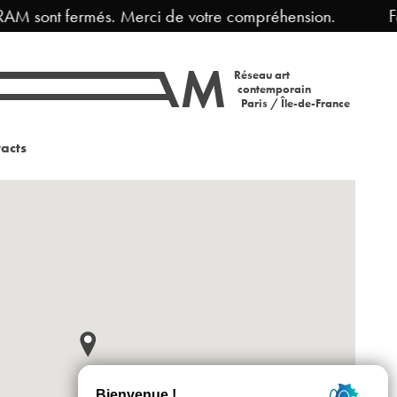
RAM sont fermés. Merci de votre compréhension.
Fe
Réseau art
contemporain
Paris / Île-de-France
acts