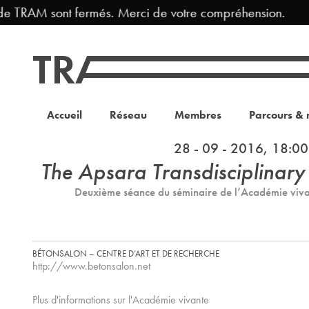
de TRAM sont fermés. Merci de votre compréhension.
Accueil
Réseau
Membres
Parcours & 
28 - 09 - 2016, 18:00
The Apsara Transdisciplinary
Deuxième séance du séminaire de l’Académie viv
BÉTONSALON – CENTRE D’ART ET DE RECHERCHE
http://www.betonsalon.net
Plus d'informations sur l'Académie vivante