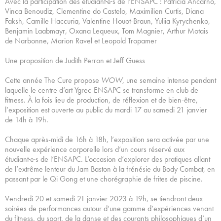
Avec la participation des étudiant·e·s de l’ENSAPC : Patricia Ancarno,
Vinca Benoudiz, Clementine do Castelo, Maximilien Curtis, Diana
Faksh, Camille Haccuria, Valentine Houot-Braun, Yuliia Kyrychenko,
Benjamin Laabmayr, Oxana Lequeux, Tom Magnier, Arthur Motais
de Narbonne, Marion Ravel et Leopold Tropamer
Une proposition de Judith Perron et Jeff Guess
Cette année The Cure propose
WOW
, une semaine intense pendant
laquelle le centre d’art Ygrec-ENSAPC se transforme en club de
fitness. À la fois lieu de production, de réflexion et de bien-être,
l’exposition est ouverte au public du mardi 17 au samedi 21 janvier
de 14h à 19h.
Chaque après-midi de 16h à 18h, l’exposition sera activée par une
nouvelle expérience corporelle lors d’un cours réservé aux
étudiant·e·s de l’ENSAPC. L’occasion d’explorer des pratiques allant
de l’extrême lenteur du Jam Baston à la frénésie du Body Combat, en
passant par le Qi Gong et une chorégraphie de frites de piscine.
Vendredi 20 et samedi 21 janvier 2023 à 19h, se tiendront deux
soirées de performances autour d’une gamme d’expériences venant
du fitness, du sport, de la danse et des courants philosophiques d’un