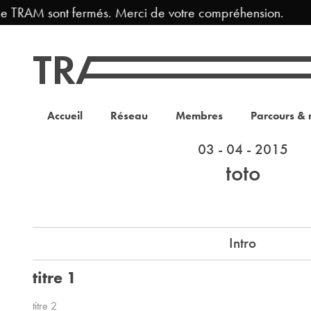
e TRAM sont fermés. Merci de votre compréhension.
Accueil
Réseau
Membres
Parcours & 
03 - 04 - 2015
toto
Intro
titre 1
titre 2