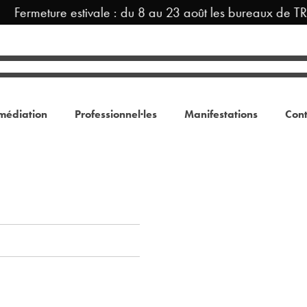
Fermeture estivale : du 8 au 23 août les bureaux de TR
médiation
Professionnel·les
Manifestations
Cont