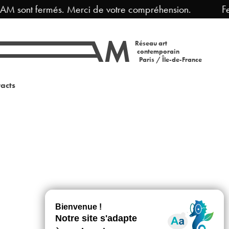
AM sont fermés. Merci de votre compréhension.
Fer
Réseau art
contemporain
Paris / Île-de-France
acts