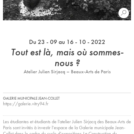
Du 23 - 09 au 16 - 10 - 2022
Tout est là, mais où sommes-
nous ?
Atelier Julien Sirjacq – Beaux-Arts de Paris
GALERIE MUNICIPALE JEAN-COLLET
https://galerie.vitry94.fr
Les étudiantes et étudiants de l’atelier Julien Sirjacq des Beaux-Arts de
Paris sont invités à investir l’espace de la Galerie municipale Jean-
Collet dans le cadre du cycle d’expositions
La Construction du