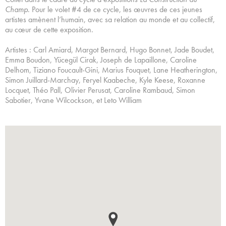
Champ
. Pour le volet #4 de ce cycle, les œuvres de ces jeunes
artistes amènent l’humain, avec sa relation au monde et au collectif,
au cœur de cette exposition.
Artistes : Carl Amiard, Margot Bernard, Hugo Bonnet, Jade Boudet,
Emma Boudon, Yücegül Cirak, Joseph de Lapaillone, Caroline
Delhom, Tiziano Foucault-Gini, Marius Fouquet, Lane Heatherington,
Simon Juillard-Marchay, Feryel Kaabeche, Kyle Keese, Roxanne
Locquet, Théo Pall, Olivier Perusat, Caroline Rambaud, Simon
Sabotier, Yvane Wilcockson, et Leto William