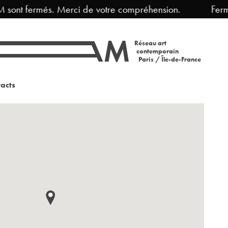
sont fermés. Merci de votre compréhension.
Fermet
Réseau art
contemporain
Paris / Île-de-France
acts