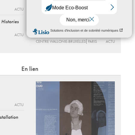
CENTRE WALLONIE-BRUXELLES⎜PARIS
ACTU
ACTU
(((INTERFERENCE_S)))
 Histories
Festival de substrat sonore - « Augures
& Frémissements » - Acte 6
ACTU
Du 22 - 05 au 19 - 08 - 2026
CENTRE WALLONIE-BRUXELLES⎜PARIS
ACTU
En lien
ACTU
stallation