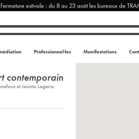
rmeture estivale : du 8 au 23 août les bureaux de TRAM 
médiation
Professionnel·les
Manifestations
Cont
art contemporain
nafoux et Jacinto Lageira