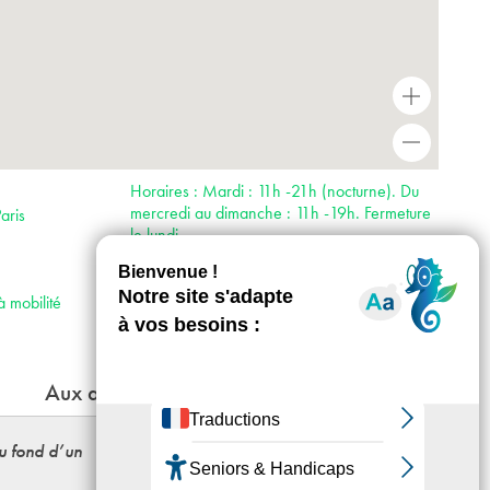
+
-
Horaires : Mardi : 11h -21h (nocturne). Du
mercredi au dimanche : 11h -19h. Fermeture
aris
le lundi.
Tarifs : Expositions : 12e (tarif réduit 9€ en
semaine, 7,5€ le week end).
Accès :
à mobilité
· Métro 1, 8, 12
Aux alentours
au fond d’un
Prix Art Collector
Du 18 au 27 - 12 - 2026