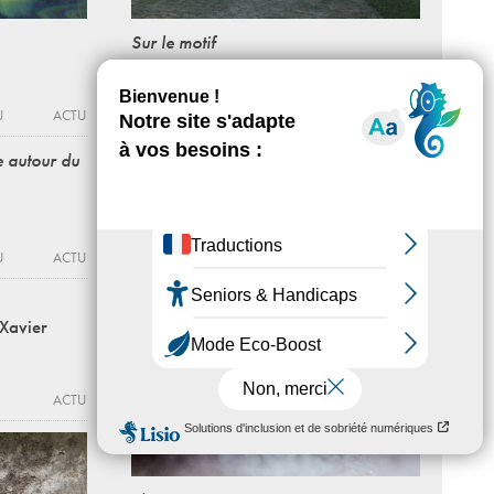
Sur le motif
Du 17 - 02 au 30 - 04 - 2016
MABA
ACTU
U
ACTU
Conversations de plateau :
e autour du
Xavier Antin, Pierre-Olivier Arnaud et
Gyan Panchal
30 - 03 - 2017, 19:30 > 21:00
ACTU
U
ACTU
 Xavier
ACTU