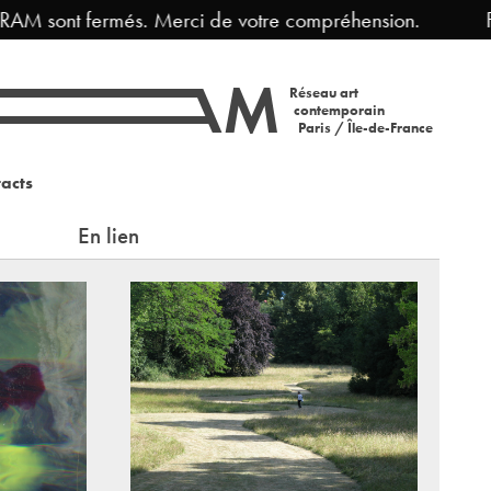
AM sont fermés. Merci de votre compréhension.
Fer
Réseau art
contemporain
Paris / Île-de-France
acts
En lien