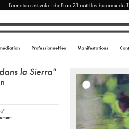
Fermeture estivale : du 8 au 23 août les bureaux de TR
médiation
Professionnel·les
Manifestations
Cont
 dans la Sierra"
in
ra"
nement