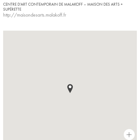
CENTRE D’ART CONTEMPORAIN DE MALAKOFF – MAISON DES ARTS +
SUPÉRETTE
http://maisondesarts.malakoff.fr
+