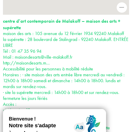
-
centre d’art contemporain de Malakoff – maison des arts +
supérette
maison des arts : 105 avenue du 12 Février 1934 92240 Malakoff
la supérette : 28 boulevard de Stalingrad - 92240 Malakoff. ENTRÉE
LIBRE
Tél : 01 47 35 96 94
Mail :
maisondesarts@ville-malakoff.fr
http://maisondesarts.m…
Accessibilité pour les personnes à mobilité réduite
Horaires : · site maison des arts entrée libre mercredi au vendredi :
12h00 à 18h00 samedi et dimanche : 14h00 à 18h00. lundis et
mardis sur rendez-vous.
· site la supérette mercredi : 14h00 à 18h00 et sur rendez-vous.
fermeture les jours fériés
Accès :
· Métro 4 et 13
· Bus 194, 388, N66
· Vélib’ Station n°22404, avenue Pierre Brossolette
· Voiture : Porte de Châtillon, puis avenue Pierre Brossolette