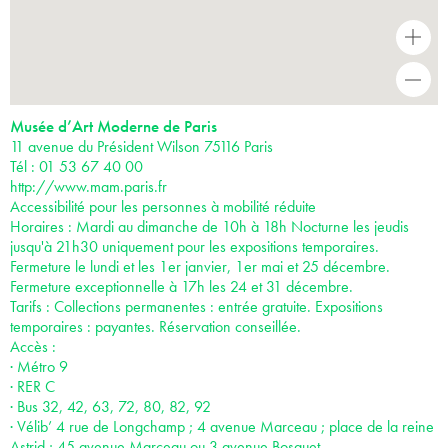
+
-
Musée d’Art Moderne de Paris
11 avenue du Président Wilson 75116 Paris
Tél : 01 53 67 40 00
http://www.mam.paris.fr
Accessibilité pour les personnes à mobilité réduite
Horaires : Mardi au dimanche de 10h à 18h Nocturne les jeudis
jusqu'à 21h30 uniquement pour les expositions temporaires.
Fermeture le lundi et les 1er janvier, 1er mai et 25 décembre.
Fermeture exceptionnelle à 17h les 24 et 31 décembre.
Tarifs : Collections permanentes : entrée gratuite. Expositions
temporaires : payantes. Réservation conseillée.
Accès :
· Métro 9
· RER C
· Bus 32, 42, 63, 72, 80, 82, 92
· Vélib’ 4 rue de Longchamp ; 4 avenue Marceau ; place de la reine
Astrid ; 45 avenue Marceau ou 3 avenue Bosquet