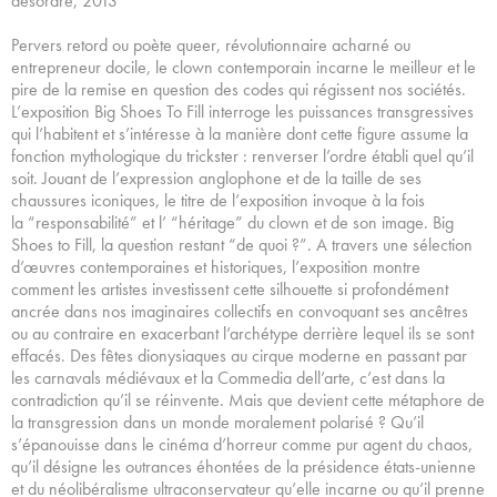
désordre, 2013
Pervers retord ou poète queer, révolutionnaire acharné ou
entrepreneur docile, le clown contemporain incarne le meilleur et le
pire de la remise en question des codes qui régissent nos sociétés.
L’exposition Big Shoes To Fill interroge les puissances transgressives
qui l’habitent et s’intéresse à la manière dont cette figure assume la
fonction mythologique du trickster : renverser l’ordre établi quel qu’il
soit. Jouant de l’expression anglophone et de la taille de ses
chaussures iconiques, le titre de l’exposition invoque à la fois
la “responsabilité” et l’ “héritage” du clown et de son image. Big
Shoes to Fill, la question restant “de quoi ?”. A travers une sélection
d’œuvres contemporaines et historiques, l’exposition montre
comment les artistes investissent cette silhouette si profondément
ancrée dans nos imaginaires collectifs en convoquant ses ancêtres
ou au contraire en exacerbant l’archétype derrière lequel ils se sont
effacés. Des fêtes dionysiaques au cirque moderne en passant par
les carnavals médiévaux et la Commedia dell’arte, c’est dans la
contradiction qu’il se réinvente. Mais que devient cette métaphore de
la transgression dans un monde moralement polarisé ? Qu’il
s’épanouisse dans le cinéma d’horreur comme pur agent du chaos,
qu’il désigne les outrances éhontées de la présidence états-unienne
et du néolibéralisme ultraconservateur qu’elle incarne ou qu’il prenne