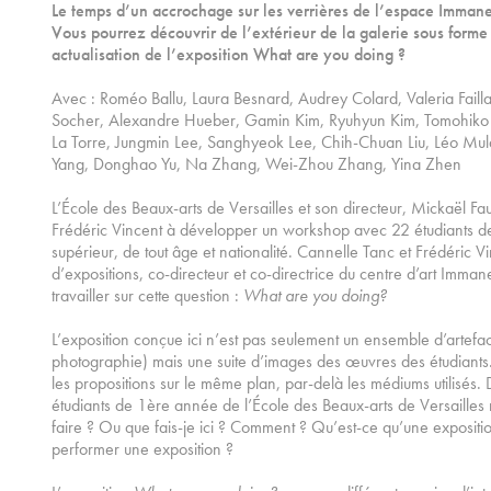
Le temps d’un accrochage sur les verrières de l’espace Imma
Vous pourrez découvrir de l’extérieur de la galerie sous form
actualisation de l’exposition What are you doing ?
Avec : Roméo Ballu, Laura Besnard, Audrey Colard, Valeria Faill
Socher, Alexandre Hueber, Gamin Kim, Ryuhyun Kim, Tomohiko 
La Torre, Jungmin Lee, Sanghyeok Lee, Chih-Chuan Liu, Léo Mul
Yang, Donghao Yu, Na Zhang, Wei-Zhou Zhang, Yina Zhen
L’École des Beaux-arts de Versailles et son directeur, Mickaël Fau
Frédéric Vincent à développer un workshop avec 22 étudiants d
supérieur, de tout âge et nationalité. Cannelle Tanc et Frédéric Vi
d’expositions, co-directeur et co-directrice du centre d’art Imman
travailler sur cette question :
What are you doing?
L’exposition conçue ici n’est pas seulement un ensemble d’artefact
photographie) mais une suite d’images des œuvres des étudiants
les propositions sur le même plan, par-delà les médiums utilisés. D
étudiants de 1ère année de l’École des Beaux-arts de Versailles
faire ? Ou que fais-je ici ? Comment ? Qu’est-ce qu’une expositi
performer une exposition ?