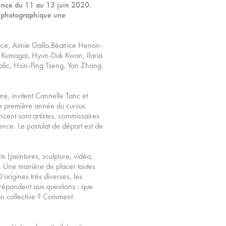
nence du 11 au 13 juin 2020.
e photographique une
ace, Aimie Gallo,Béatrice Henon-
Kumagai, Hyun-Duk Kwon, Ilaria
alic, Hsin-Ping Tseng, Yan Zhang
re, invitent Cannelle Tanc et
e première année du cursus
ncent sont artistes, commissaires
ence. Le postulat de départ est de
s (peintures, sculpture, vidéo,
. Une manière de placer toutes
’origines très diverses, les
 répondent aux questions : que
on collective ? Comment