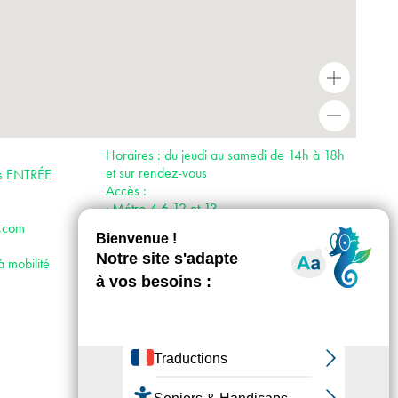
+
-
Horaires : du jeudi au samedi de 14h à 18h
et sur rendez-vous
is ENTRÉE
Accès :
· Métro 4,6,12 et 13
· Bus 91, 95, 96
.com
à mobilité