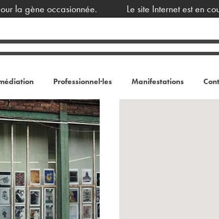
 la gène occasionnée.
Le site Internet est en cours
médiation
Professionnel·les
Manifestations
Cont