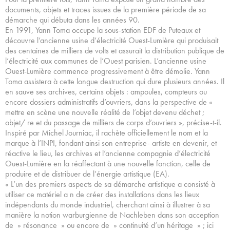
documents, objets et traces issues de la première période de sa
démarche qui débuta dans les années 90.
En 1991, Yann Toma occupe la sous-station EDF de Puteaux et
découvre l’ancienne usine d’électricité Ouest-Lumière qui produisait
des centaines de milliers de volts et assurait la distribution publique de
l’électricité aux communes de l’Ouest parisien. L’ancienne usine
Ouest-Lumière commence progressivement à être démolie. Yann
Toma assistera à cette longue destruction qui dure plusieurs années. Il
en sauve ses archives, certains objets : ampoules, compteurs ou
encore dossiers administratifs d’ouvriers, dans la perspective de «
mettre en scène une nouvelle réalité de l’objet devenu déchet ;
objet/ re et du passage de milliers de corps d’ouvriers », précise-t-il.
Inspiré par Michel Journiac, il rachète officiellement le nom et la
marque à l’INPI, fondant ainsi son entreprise- artiste en devenir, et
réactive le lieu, les archives et l’ancienne compagnie d’électricité
Ouest-Lumière en la réaffectant à une nouvelle fonction, celle de
produire et de distribuer de l’énergie artistique (EA).
« L’un des premiers aspects de sa démarche artistique a consisté à
utiliser ce matériel a n de créer des installations dans les lieux
indépendants du monde industriel, cherchant ainsi à illustrer à sa
manière la notion warburgienne de Nachleben dans son acception
de » résonance » ou encore de » continuité d’un héritage » ; ici