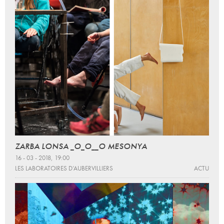
ZARBA LONSA _O_O__O MESONYA
16 - 03 - 2018, 19:00
LES LABORATOIRES D’AUBERVILLIERS
ACTU