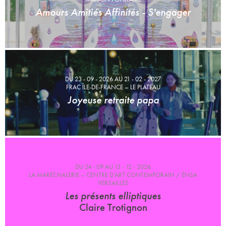
Amours Amitiés Affinités - S'engager
DU 23 - 09 - 2026 AU 21 - 02 - 2027
FRAC ÎLE-DE-FRANCE – LE PLATEAU
Joyeuse retraite papa
DU 24 - 09 AU 13 - 12 - 2026
LA MARÉCHALERIE – CENTRE D’ART CONTEMPORAIN / ÉNSA
VERSAILLES
Les présents elliptiques
Claire Trotignon