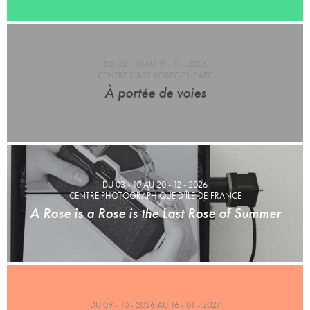
DU 02 - 10 AU 15 - 11 - 2026
CENTRE D’ART YGREC-ENSAPC
À portée de voies
DU 03 - 10 AU 20 - 12 - 2026
CENTRE PHOTOGRAPHIQUE D’ÎLE-DE-FRANCE
A Rose is a Rose is the Last Rose of Summer
DU 09 - 10 - 2026 AU 16 - 01 - 2027