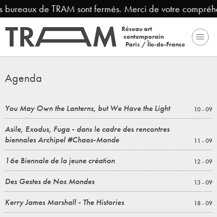
ureaux de TRAM sont fermés. Merci de votre compréhension
Réseau art
contemporain
Paris / Île-de-France
Agenda
You May Own the Lanterns, but We Have the Light
10 - 09
Asile, Exodus, Fuga - dans le cadre des rencontres
biennales Archipel #Chaos-Monde
11 - 09
16e Biennale de la jeune création
12 - 09
Des Gestes de Nos Mondes
13 - 09
Kerry James Marshall - The Histories
18 - 09