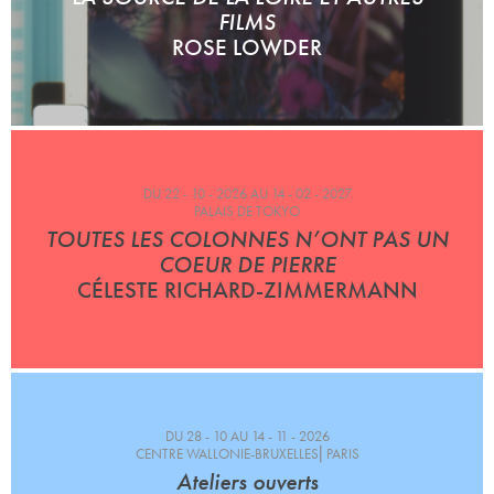
FILMS
ROSE LOWDER
DU 22 - 10 - 2026 AU 14 - 02 - 2027
PALAIS DE TOKYO
TOUTES LES COLONNES N’ONT PAS UN
COEUR DE PIERRE
CÉLESTE RICHARD-ZIMMERMANN
DU 28 - 10 AU 14 - 11 - 2026
CENTRE WALLONIE-BRUXELLES⎜PARIS
Ateliers ouverts