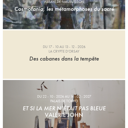
ABBAYE DE MAUBUISSON
Cosmofania, les métamorphoses du sacré
DU 17 - 10 AU 13 - 12 - 2026
LA CRYPTE D’ORSAY
Des cabanes dans la tempête
DU 22 - 10 - 2026 AU 14 - 02 - 2027
PALAIS DE TOKYO
ET SI LA MER N’ÉTAIT PAS BLEUE
VALÉRIE JOHN