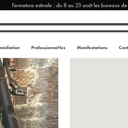
Fermeture estivale : du 8 au 23 août les bureaux de T
médiation
Professionnel·les
Manifestations
Cont