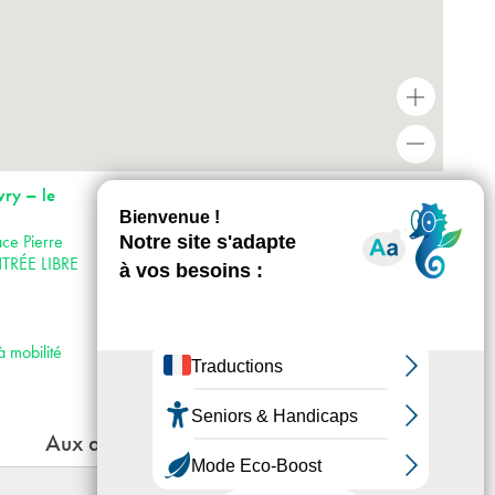
+
-
Horaires : Ouvert du mercredi au vendredi
vry – le
de 14h à 18h Et le week-end de 14h à 19h
Fermé les jours fériés.
ce Pierre
Accès :
NTRÉE LIBRE
· Métro 7
· RER C
· Bus 182
· Vélib’ 12 Promenée Marat
à mobilité
Aux alentours