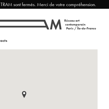
RAM sont fermés. Merci de votre compréhension.
Fe
Réseau art
contemporain
Paris / Île-de-France
acts