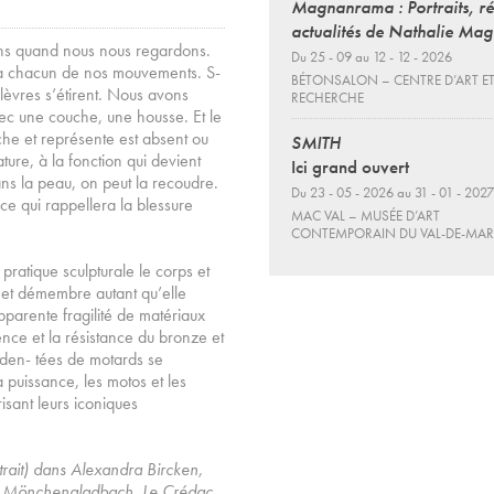
Magnanrama : Portraits, ré
actualités de Nathalie Ma
ons quand nous nous regardons.
Du 25 - 09 au 12 - 12 - 2026
e à chacun de nos mouvements. S-
BÉTONSALON – CENTRE D’ART ET
lèvres s’étirent. Nous avons
RECHERCHE
vec une couche, une housse. Et le
che et représente est absent ou
SMITH
ture, à la fonction qui devient
Ici grand ouvert
ans la peau, on peut la recoudre.
Du 23 - 05 - 2026 au 31 - 01 - 2027
ice qui rappellera la blessure
MAC VAL – MUSÉE D’ART
CONTEMPORAIN DU VAL-DE-MA
atique sculpturale le corps et
 et démembre autant qu’elle
apparente fragilité de matériaux
nce et la résistance du bronze et
den- tées de motards se
puissance, les motos et les
isant leurs iconiques
xtrait) dans Alexandra Bircken,
, Mönchengladbach, Le Crédac.