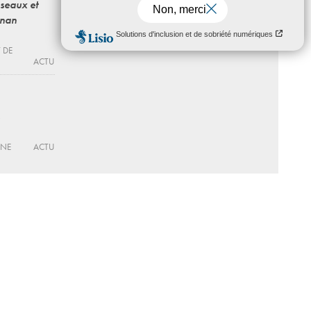
seaux et
Le genre idéal
gnan
Du 20 - 2025 au 31 - 03 - 2027
MAC VAL – MUSÉE D’ART
CONTEMPORAIN DU VAL-DE-MARNE
ACTU
 DE
ACTU
RNE
ACTU