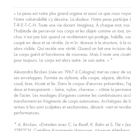
« La peau est notre plus grand organe et aussi ce que nous voy
Notre vulnérabilité s’y dessine. La douleur. Notre peau particip
T-R-E-T-C-H. Toute une vie durant. Imaginez. À chaque mot, nos 
l’habitude de percevoir nos corps et les objets comme un tout, a
choc n’est pas loin quand ce revêtement qui protège, habille, ca
coupé en deux et se révèle. Je m’in- téresse à la structure, à la na
alors visible. Qui recèle une vérité. Quand on fait une incision d
Le corps guérit et fonctionne de nouveau. Mais il reste une cicatr
pour toujours. Le corps est alors autre. Je suis autre. » *
Alexandra Bircken (née en 1967 à Cologne) met au cœur de sa pr
ses enveloppes. Formée au stylisme, elle coupe, sépare, déchire
coud, tisse, tricote et lie. Dans le corpus d’œuvres présentées, l’
doux et transparents – laine, nylon, cheveux – côtoie la permane
de l’acier. Les moulages d’organes comme les combinaisons acci
transforment en fragments de corps autonomes. Archétypes de la 
armes à feu sont sculptées et sectionnées, désacti- vant et revalor
performances.
* A. Bircken, «Entretien avec C. Le Restif, K. Rahn et S. Titz » (e
STRETCH. Coédition Kunstverein Hannover, Museum Abteiberg